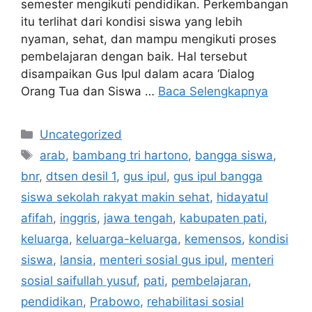
semester mengikuti pendidikan. Perkembangan
itu terlihat dari kondisi siswa yang lebih
nyaman, sehat, dan mampu mengikuti proses
pembelajaran dengan baik. Hal tersebut
disampaikan Gus Ipul dalam acara ‘Dialog
Orang Tua dan Siswa …
Baca Selengkapnya
Kategori
Uncategorized
Tag
arab
,
bambang tri hartono
,
bangga siswa
,
bnr
,
dtsen desil 1
,
gus ipul
,
gus ipul bangga
siswa sekolah rakyat makin sehat
,
hidayatul
afifah
,
inggris
,
jawa tengah
,
kabupaten pati
,
keluarga
,
keluarga-keluarga
,
kemensos
,
kondisi
siswa
,
lansia
,
menteri sosial gus ipul
,
menteri
sosial saifullah yusuf
,
pati
,
pembelajaran
,
pendidikan
,
Prabowo
,
rehabilitasi sosial