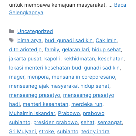
untuk membawa kemajuan masyarakat, …
Baca
Selengkapnya
Kategori
Uncategorized
Tag
bima arya
,
budi gunadi sadikin
,
Cak Imin
,
dito ariotedjo
,
family
,
gelaran lari
,
hidup sehat
,
jakarta pusat
,
kapolri
,
kekhidmatan
,
kesehatan
,
lokasi menteri kesehatan budi gunadi sadikin
,
mager
,
menpora
,
mensana in coreporesano
,
mensesneg ajak masyarakat hidup sehat
,
mensesneg prasetyo
,
mensesneg prasetyo
hadi
,
menteri kesehatan
,
merdeka run
,
Muhaimin Iskandar
,
Prabowo
,
prabowo
subianto
,
presiden prabowo
,
sehat
,
semangat
,
Sri Mulyani
,
stroke
,
subianto
,
teddy indra