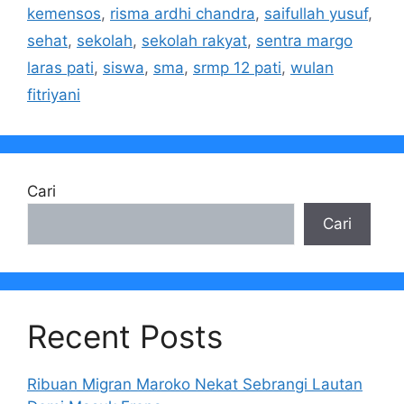
kemensos
,
risma ardhi chandra
,
saifullah yusuf
,
sehat
,
sekolah
,
sekolah rakyat
,
sentra margo
laras pati
,
siswa
,
sma
,
srmp 12 pati
,
wulan
fitriyani
Cari
Cari
Recent Posts
Ribuan Migran Maroko Nekat Sebrangi Lautan