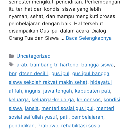
semester mengikuti pendidikan. Perkembangan
itu terlihat dari kondisi siswa yang lebih
nyaman, sehat, dan mampu mengikuti proses
pembelajaran dengan baik. Hal tersebut
disampaikan Gus Ipul dalam acara ‘Dialog
Orang Tua dan Siswa …
Baca Selengkapnya
Kategori
Uncategorized
Tag
arab
,
bambang tri hartono
,
bangga siswa
,
bnr
,
dtsen desil 1
,
gus ipul
,
gus ipul bangga
siswa sekolah rakyat makin sehat
,
hidayatul
afifah
,
inggris
,
jawa tengah
,
kabupaten pati
,
keluarga
,
keluarga-keluarga
,
kemensos
,
kondisi
siswa
,
lansia
,
menteri sosial gus ipul
,
menteri
sosial saifullah yusuf
,
pati
,
pembelajaran
,
pendidikan
,
Prabowo
,
rehabilitasi sosial