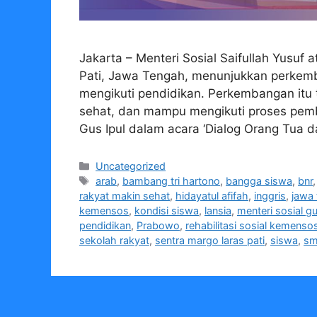
Jakarta – Menteri Sosial Saifullah Yusuf
Pati, Jawa Tengah, menunjukkan perkemb
mengikuti pendidikan. Perkembangan itu t
sehat, dan mampu mengikuti proses pemb
Gus Ipul dalam acara ‘Dialog Orang Tua 
Kategori
Uncategorized
Tag
arab
,
bambang tri hartono
,
bangga siswa
,
bnr
rakyat makin sehat
,
hidayatul afifah
,
inggris
,
jawa
kemensos
,
kondisi siswa
,
lansia
,
menteri sosial gu
pendidikan
,
Prabowo
,
rehabilitasi sosial kemenso
sekolah rakyat
,
sentra margo laras pati
,
siswa
,
s