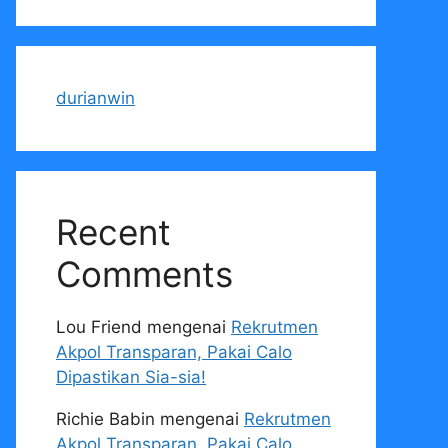
durianwin
Recent
Comments
Lou Friend
mengenai
Rekrutmen
Akpol Transparan, Pakai Calo
Dipastikan Sia-sia!
Richie Babin
mengenai
Rekrutmen
Akpol Transparan, Pakai Calo