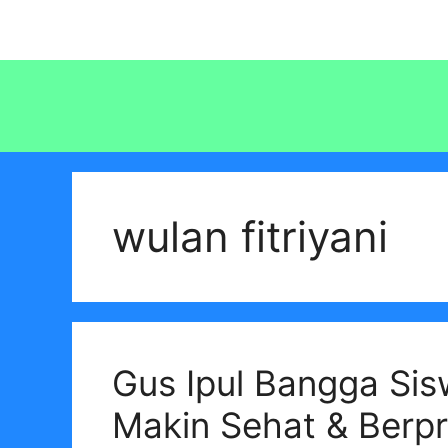
Langsung
ke
isi
wulan fitriyani
Gus Ipul Bangga Sis
Makin Sehat & Berpr