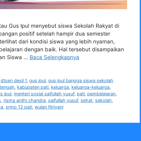
 atau Gus Ipul menyebut siswa Sekolah Rakyat di
angan positif setelah hampir dua semester
erlihat dari kondisi siswa yang lebih nyaman,
elajaran dengan baik. Hal tersebut disampaikan
dan Siswa …
Baca Selengkapnya
,
dtsen desil 1
,
gus ipul
,
gus ipul bangga siswa sekolah
 tengah
,
kabupaten pati
,
keluarga
,
keluarga-keluarga
,
s ipul
,
menteri sosial saifullah yusuf
,
pati
,
pembelajaran
,
s
,
risma ardhi chandra
,
saifullah yusuf
,
sehat
,
sekolah
,
ma
,
srmp 12 pati
,
wulan fitriyani