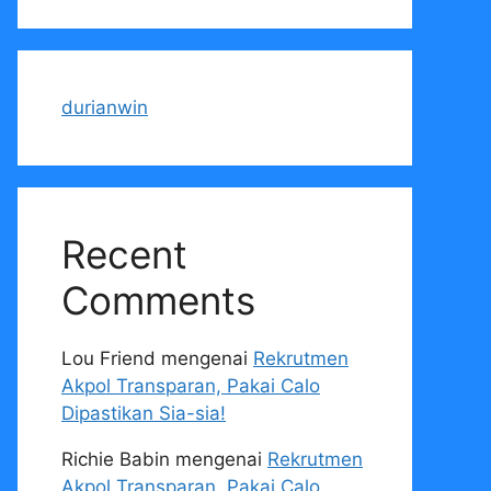
durianwin
Recent
Comments
Lou Friend
mengenai
Rekrutmen
Akpol Transparan, Pakai Calo
Dipastikan Sia-sia!
Richie Babin
mengenai
Rekrutmen
Akpol Transparan, Pakai Calo