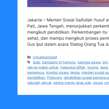
Jakarta – Menteri Sosial Saifullah Yusuf
Pati, Jawa Tengah, menunjukkan perkemb
mengikuti pendidikan. Perkembangan itu t
sehat, dan mampu mengikuti proses pemb
Gus Ipul dalam acara ‘Dialog Orang Tua 
Kategori
Uncategorized
Tag
arab
,
bambang tri hartono
,
bangga siswa
,
bnr
rakyat makin sehat
,
hidayatul afifah
,
inggris
,
jawa
kemensos
,
kondisi siswa
,
lansia
,
menteri sosial gu
pendidikan
,
Prabowo
,
rehabilitasi sosial kemenso
sekolah rakyat
,
sentra margo laras pati
,
siswa
,
s