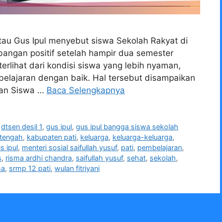
 atau Gus Ipul menyebut siswa Sekolah Rakyat di
angan positif setelah hampir dua semester
erlihat dari kondisi siswa yang lebih nyaman,
elajaran dengan baik. Hal tersebut disampaikan
dan Siswa …
Baca Selengkapnya
,
dtsen desil 1
,
gus ipul
,
gus ipul bangga siswa sekolah
 tengah
,
kabupaten pati
,
keluarga
,
keluarga-keluarga
,
s ipul
,
menteri sosial saifullah yusuf
,
pati
,
pembelajaran
,
s
,
risma ardhi chandra
,
saifullah yusuf
,
sehat
,
sekolah
,
ma
,
srmp 12 pati
,
wulan fitriyani