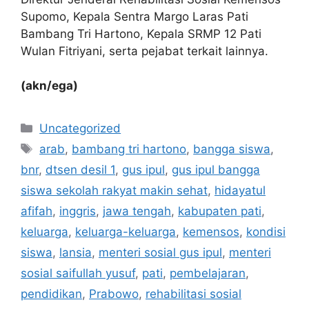
Supomo, Kepala Sentra Margo Laras Pati
Bambang Tri Hartono, Kepala SRMP 12 Pati
Wulan Fitriyani, serta pejabat terkait lainnya.
(akn/ega)
Kategori
Uncategorized
Tag
arab
,
bambang tri hartono
,
bangga siswa
,
bnr
,
dtsen desil 1
,
gus ipul
,
gus ipul bangga
siswa sekolah rakyat makin sehat
,
hidayatul
afifah
,
inggris
,
jawa tengah
,
kabupaten pati
,
keluarga
,
keluarga-keluarga
,
kemensos
,
kondisi
siswa
,
lansia
,
menteri sosial gus ipul
,
menteri
sosial saifullah yusuf
,
pati
,
pembelajaran
,
pendidikan
,
Prabowo
,
rehabilitasi sosial