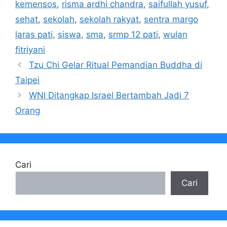
kemensos
,
risma ardhi chandra
,
saifullah yusuf
,
sehat
,
sekolah
,
sekolah rakyat
,
sentra margo
laras pati
,
siswa
,
sma
,
srmp 12 pati
,
wulan
fitriyani
Tzu Chi Gelar Ritual Pemandian Buddha di
Taipei
WNI Ditangkap Israel Bertambah Jadi 7
Orang
Cari
Cari