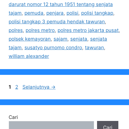
darurat nomor 12 tahun 1951 tentang senjata
tajam
,
pemuda
,
penjara
,
polisi
,
polisi tangkap
,
polisi tangkap 3 pemuda hendak tawuran
,
polres
,
polres metro
,
polres metro jakarta pusat
,
polsek kemayoran
,
sajam
,
senjata
,
senjata
tajam
,
susatyo purnomo condro
,
tawuran
,
william alexander
Halaman
Halaman
1
2
Selanjutnya
→
Cari
Cari