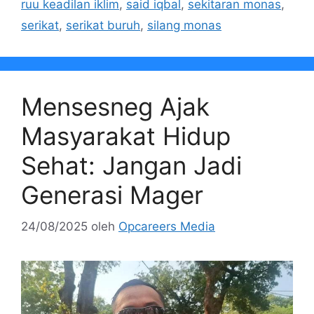
ruu keadilan iklim
,
said iqbal
,
sekitaran monas
,
serikat
,
serikat buruh
,
silang monas
Mensesneg Ajak
Masyarakat Hidup
Sehat: Jangan Jadi
Generasi Mager
24/08/2025
oleh
Opcareers Media