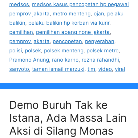
medsos
,
medsos kasus pencopetan hp pegawai
pemprov jakarta
,
metro menteng
,
ojan
,
pelaku
balikin
,
pelaku balikin hp korban via kurir
,
pemilihan
,
pemilihan abang none jakarta
,
pemprov jakarta
,
pencopetan
,
penyerahan
,
polisi
,
polsek
,
polsek menteng
,
polsek metro
,
Pramono Anung
,
rano karno
,
rezha rahandhi
,
sanyoto
,
taman ismail marzuki
,
tim
,
video
,
viral
Demo Buruh Tak ke
Istana, Ada Massa Lain
Aksi di Silang Monas