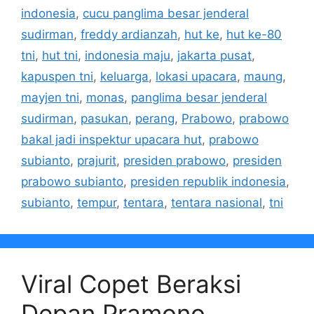
indonesia
,
cucu panglima besar jenderal
sudirman
,
freddy ardianzah
,
hut ke
,
hut ke-80
tni
,
hut tni
,
indonesia maju
,
jakarta pusat
,
kapuspen tni
,
keluarga
,
lokasi upacara
,
maung
,
mayjen tni
,
monas
,
panglima besar jenderal
sudirman
,
pasukan
,
perang
,
Prabowo
,
prabowo
bakal jadi inspektur upacara hut
,
prabowo
subianto
,
prajurit
,
presiden prabowo
,
presiden
prabowo subianto
,
presiden republik indonesia
,
subianto
,
tempur
,
tentara
,
tentara nasional
,
tni
Viral Copet Beraksi
Depan Pramono,