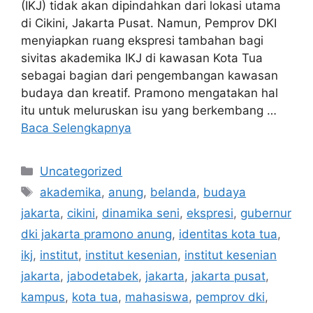
(IKJ) tidak akan dipindahkan dari lokasi utama
di Cikini, Jakarta Pusat. Namun, Pemprov DKI
menyiapkan ruang ekspresi tambahan bagi
sivitas akademika IKJ di kawasan Kota Tua
sebagai bagian dari pengembangan kawasan
budaya dan kreatif. Pramono mengatakan hal
itu untuk meluruskan isu yang berkembang …
Baca Selengkapnya
Kategori
Uncategorized
Tag
akademika
,
anung
,
belanda
,
budaya
jakarta
,
cikini
,
dinamika seni
,
ekspresi
,
gubernur
dki jakarta pramono anung
,
identitas kota tua
,
ikj
,
institut
,
institut kesenian
,
institut kesenian
jakarta
,
jabodetabek
,
jakarta
,
jakarta pusat
,
kampus
,
kota tua
,
mahasiswa
,
pemprov dki
,