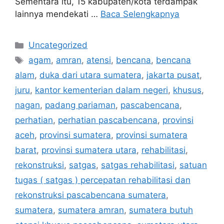
Sementara itu, 15 kabupaten/kota terdampak
lainnya mendekati …
Baca Selengkapnya
Kategori
Uncategorized
Tag
agam
,
amran
,
atensi
,
bencana
,
bencana
alam
,
duka dari utara sumatera
,
jakarta pusat
,
juru
,
kantor kementerian dalam negeri
,
khusus
,
nagan
,
padang pariaman
,
pascabencana
,
perhatian
,
perhatian pascabencana
,
provinsi
aceh
,
provinsi sumatera
,
provinsi sumatera
barat
,
provinsi sumatera utara
,
rehabilitasi
,
rekonstruksi
,
satgas
,
satgas rehabilitasi
,
satuan
tugas ( satgas ) percepatan rehabilitasi dan
rekonstruksi pascabencana sumatera
,
sumatera
,
sumatera amran
,
sumatera butuh