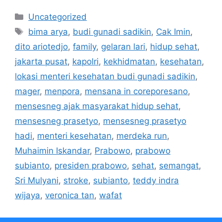
Kategori
Uncategorized
Tag
bima arya
,
budi gunadi sadikin
,
Cak Imin
,
dito ariotedjo
,
family
,
gelaran lari
,
hidup sehat
,
jakarta pusat
,
kapolri
,
kekhidmatan
,
kesehatan
,
lokasi menteri kesehatan budi gunadi sadikin
,
mager
,
menpora
,
mensana in coreporesano
,
mensesneg ajak masyarakat hidup sehat
,
mensesneg prasetyo
,
mensesneg prasetyo
hadi
,
menteri kesehatan
,
merdeka run
,
Muhaimin Iskandar
,
Prabowo
,
prabowo
subianto
,
presiden prabowo
,
sehat
,
semangat
,
Sri Mulyani
,
stroke
,
subianto
,
teddy indra
wijaya
,
veronica tan
,
wafat