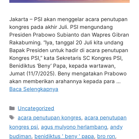
Jakarta – PSI akan menggelar acara penutupan
kongres pada akhir Juli. PSI mengundang
Presiden Prabowo Subianto dan Wapres Gibran
Rakabuming. “Iya, tanggal 20 Juli kita undang
Bapak Presiden untuk hadir di acara penutupan
Kongres PSI,” kata Sekretaris SC Kongres PSI,
Benidiktus ‘Beny’ Papa, kepada wartawan,
Jumat (11/7/2025). Beny mengatakan Prabowo
akan memberikan arahannya kepada para …
Baca Selengkapnya
Kategori
Uncategorized
Tag
acara penutupan kongres
,
acara penutupan
kongres psi
,
agus mulyono herlambang
,
andy
budiman
,
benidiktus ' beny ' papa
,
bro ron
,