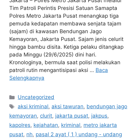
Jakarta – Polres Metro Jakarta Pusat melalui
Tim Patroli Perintis Presisi Satuan Samapta
Polres Metro Jakarta Pusat menangkap tiga
pemuda kedapatan membawa senjata tajam
(sajam) di kawasan Bendungan Jago
Kemayoran, Jakarta Pusat. Sajam jenis celurit
hingga bambu disita. Ketiga pelaku ditangkap
pada Minggu (29/6/2025) dini hari.
Kronologinya, bermula saat polisi melakukan
patroli rutin mengantisipasi aksi …
Baca
Selengkapnya
Kategori
Uncategorized
Tag
aksi kriminal
,
aksi tawuran
,
bendungan jago
kemayoran
,
clurit
,
jakarta pusat
,
jakpus
,
kapolres
,
kejahatan
,
kriminal
,
metro jakarta
pusat
,
nh
,
pasal 2 ayat ( 1 ) undang - undang