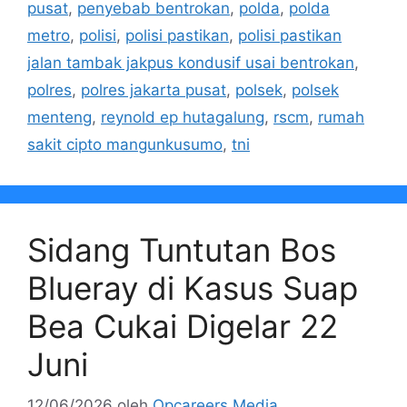
pusat
,
penyebab bentrokan
,
polda
,
polda
metro
,
polisi
,
polisi pastikan
,
polisi pastikan
jalan tambak jakpus kondusif usai bentrokan
,
polres
,
polres jakarta pusat
,
polsek
,
polsek
menteng
,
reynold ep hutagalung
,
rscm
,
rumah
sakit cipto mangunkusumo
,
tni
Sidang Tuntutan Bos
Blueray di Kasus Suap
Bea Cukai Digelar 22
Juni
12/06/2026
oleh
Opcareers Media