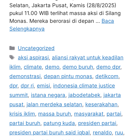
Selatan, Jakarta Pusat, Kamis (28/8/2025)
pukul 11.00 WIB terlihat massa aksi di Silang
Monas. Mereka berorasi di depan …
Baca
Selengkapnya
Kategori
Uncategorized
Tag
aksi aspirasi
,
aliansi rakyat untuk keadilan
iklim
,
climate
,
demo
,
demo buruh
,
demo dpr
,
demonstrasi
,
depan pintu monas
,
detikcom
,
dpr
,
dpr ri
,
emisi
,
indonesia climate justice
summit
,
istana negara
,
jabodetabek
,
jakarta
pusat
,
jalan merdeka selatan
,
keserakahan
,
krisis iklim
,
massa buruh
,
masyarakat
,
partai
,
partai buruh
,
patung kuda
,
presiden partai
,
presiden partai buruh said iqbal
,
renaldo
,
ruu
,