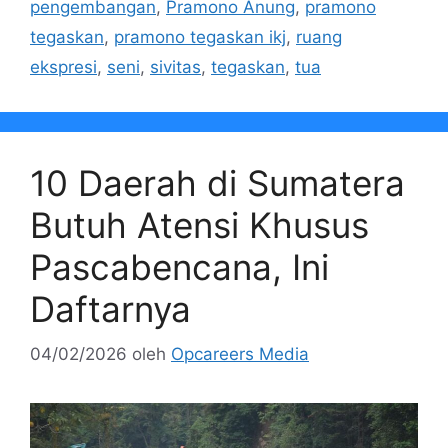
pengembangan
,
Pramono Anung
,
pramono
tegaskan
,
pramono tegaskan ikj
,
ruang
ekspresi
,
seni
,
sivitas
,
tegaskan
,
tua
10 Daerah di Sumatera
Butuh Atensi Khusus
Pascabencana, Ini
Daftarnya
04/02/2026
oleh
Opcareers Media