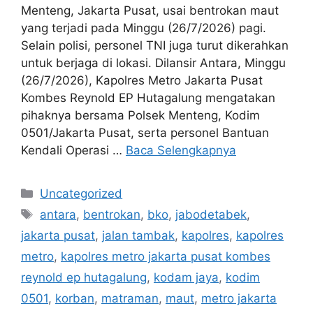
Menteng, Jakarta Pusat, usai bentrokan maut
yang terjadi pada Minggu (26/7/2026) pagi.
Selain polisi, personel TNI juga turut dikerahkan
untuk berjaga di lokasi. Dilansir Antara, Minggu
(26/7/2026), Kapolres Metro Jakarta Pusat
Kombes Reynold EP Hutagalung mengatakan
pihaknya bersama Polsek Menteng, Kodim
0501/Jakarta Pusat, serta personel Bantuan
Kendali Operasi …
Baca Selengkapnya
Kategori
Uncategorized
Tag
antara
,
bentrokan
,
bko
,
jabodetabek
,
jakarta pusat
,
jalan tambak
,
kapolres
,
kapolres
metro
,
kapolres metro jakarta pusat kombes
reynold ep hutagalung
,
kodam jaya
,
kodim
0501
,
korban
,
matraman
,
maut
,
metro jakarta