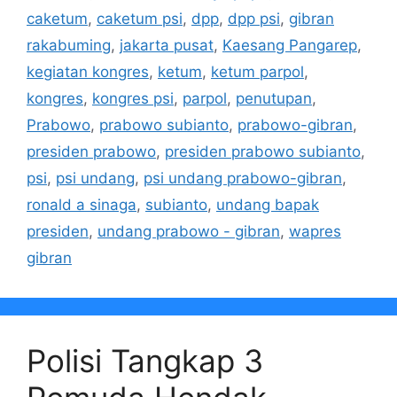
caketum
,
caketum psi
,
dpp
,
dpp psi
,
gibran
rakabuming
,
jakarta pusat
,
Kaesang Pangarep
,
kegiatan kongres
,
ketum
,
ketum parpol
,
kongres
,
kongres psi
,
parpol
,
penutupan
,
Prabowo
,
prabowo subianto
,
prabowo-gibran
,
presiden prabowo
,
presiden prabowo subianto
,
psi
,
psi undang
,
psi undang prabowo-gibran
,
ronald a sinaga
,
subianto
,
undang bapak
presiden
,
undang prabowo - gibran
,
wapres
gibran
Polisi Tangkap 3