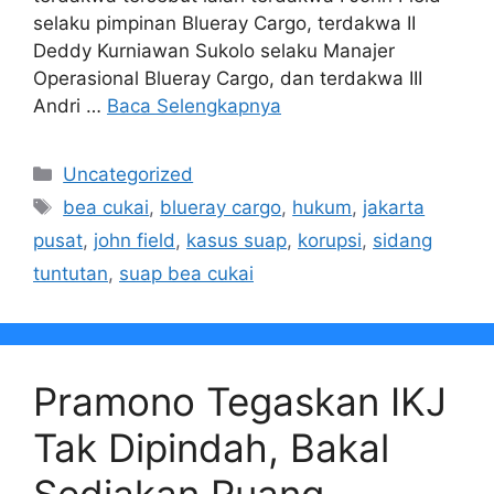
selaku pimpinan Blueray Cargo, terdakwa II
Deddy Kurniawan Sukolo selaku Manajer
Operasional Blueray Cargo, dan terdakwa III
Andri …
Baca Selengkapnya
Kategori
Uncategorized
Tag
bea cukai
,
blueray cargo
,
hukum
,
jakarta
pusat
,
john field
,
kasus suap
,
korupsi
,
sidang
tuntutan
,
suap bea cukai
Pramono Tegaskan IKJ
Tak Dipindah, Bakal
Sediakan Ruang