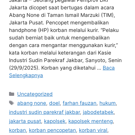
Jakarta dicopet saat bertugas dalam acara
Abang None di Taman Ismail Marzuki (TIM),
Jakarta Pusat. Pencopet mengembalikan
handphone (HP) korban melalui kurir. “Pelaku
sudah berniat baik untuk mengembalikan
dengan cara mengantar menggunakan kurir,”
kata korban melalui keterangan dari Kasie
Industri Sudin Parekraf Jakbar, Sanyoto, Senin
(29/9/2025). Korban yang diketahui …
Baca
Selengkapnya
Kategori
Uncategorized
Tag
abang none
,
doel
,
farhan fauzan
,
hukum
,
industri sudin parekraf jakbar
,
jabodetabek
,
jakarta pusat
,
kapolsek
,
kapolsek menteng
,
korban
,
korban pencopetan
,
korban viral
,