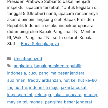
Presiden Prabowo Subianto bakal menjadi
inspektur upacara tersebut. “Untuk kegiatan di
tanggal 5 (Oktober) nanti, upacara rencananya
akan dipimpin langsung oleh Bapak Presiden
Republik Indonesia selaku inspektur upacara
didampingi oleh Bapak Panglima TNI, Menhan
RI, Wakil Panglima TNI, serta seluruh Kepala
Staf …
Baca Selengkapnya
Kategori
Uncategorized
Tag
angkatan
,
bapak presiden republik
indonesia
,
cucu panglima besar jenderal
sudirman
,
freddy ardianzah
,
hut ke
,
hut ke-80
tni
,
hut tni
,
indonesia maju
,
jakarta pusat
,
kapuspen tni
,
keluarga
,
lokasi upacara
,
maung
,
mayjen tni
,
monas
,
panglima besar jenderal