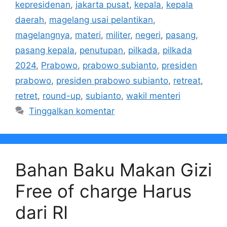
kepresidenan
,
jakarta pusat
,
kepala
,
kepala
daerah
,
magelang usai pelantikan
,
magelangnya
,
materi
,
militer
,
negeri
,
pasang
,
pasang kepala
,
penutupan
,
pilkada
,
pilkada
2024
,
Prabowo
,
prabowo subianto
,
presiden
prabowo
,
presiden prabowo subianto
,
retreat
,
retret
,
round-up
,
subianto
,
wakil menteri
Tinggalkan komentar
Bahan Baku Makan Gizi
Free of charge Harus
dari RI