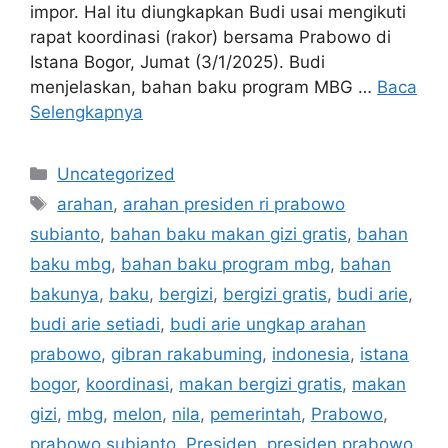
impor. Hal itu diungkapkan Budi usai mengikuti
rapat koordinasi (rakor) bersama Prabowo di
Istana Bogor, Jumat (3/1/2025). Budi
menjelaskan, bahan baku program MBG …
Baca
Selengkapnya
Kategori
Uncategorized
Tag
arahan
,
arahan presiden ri prabowo
subianto
,
bahan baku makan gizi gratis
,
bahan
baku mbg
,
bahan baku program mbg
,
bahan
bakunya
,
baku
,
bergizi
,
bergizi gratis
,
budi arie
,
budi arie setiadi
,
budi arie ungkap arahan
prabowo
,
gibran rakabuming
,
indonesia
,
istana
bogor
,
koordinasi
,
makan bergizi gratis
,
makan
gizi
,
mbg
,
melon
,
nila
,
pemerintah
,
Prabowo
,
prabowo subianto
,
Presiden
,
presiden prabowo
,