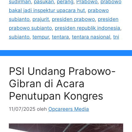
sudirman
,
pasukan
,
perang
,
Prabowo
,
prabowo
bakal jadi inspektur upacara hut
,
prabowo
subianto
,
prajurit
,
presiden prabowo
,
presiden
prabowo subianto
,
presiden republik indonesia
,
subianto
,
tempur
,
tentara
,
tentara nasional
,
tni
PSI Undang Prabowo-
Gibran di Acara
Penutupan Kongres
11/07/2025
oleh
Opcareers Media