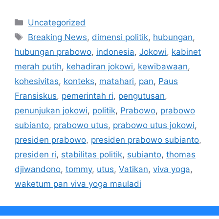
Kategori
Uncategorized
Tag
Breaking News
,
dimensi politik
,
hubungan
,
hubungan prabowo
,
indonesia
,
Jokowi
,
kabinet
merah putih
,
kehadiran jokowi
,
kewibawaan
,
kohesivitas
,
konteks
,
matahari
,
pan
,
Paus
Fransiskus
,
pemerintah ri
,
pengutusan
,
penunjukan jokowi
,
politik
,
Prabowo
,
prabowo
subianto
,
prabowo utus
,
prabowo utus jokowi
,
presiden prabowo
,
presiden prabowo subianto
,
presiden ri
,
stabilitas politik
,
subianto
,
thomas
djiwandono
,
tommy
,
utus
,
Vatikan
,
viva yoga
,
waketum pan viva yoga mauladi