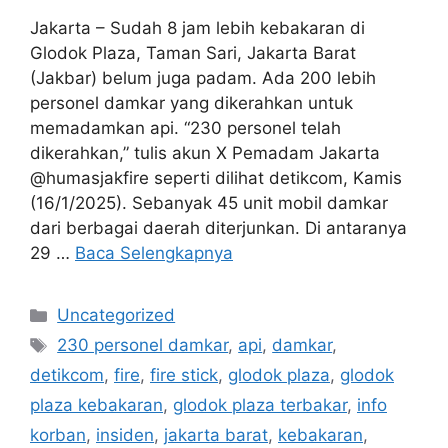
Jakarta – Sudah 8 jam lebih kebakaran di
Glodok Plaza, Taman Sari, Jakarta Barat
(Jakbar) belum juga padam. Ada 200 lebih
personel damkar yang dikerahkan untuk
memadamkan api. “230 personel telah
dikerahkan,” tulis akun X Pemadam Jakarta
@humasjakfire seperti dilihat detikcom, Kamis
(16/1/2025). Sebanyak 45 unit mobil damkar
dari berbagai daerah diterjunkan. Di antaranya
29 …
Baca Selengkapnya
Kategori
Uncategorized
Tag
230 personel damkar
,
api
,
damkar
,
detikcom
,
fire
,
fire stick
,
glodok plaza
,
glodok
plaza kebakaran
,
glodok plaza terbakar
,
info
korban
,
insiden
,
jakarta barat
,
kebakaran
,