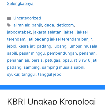
Selengkapnya
Kategori
Uncategorized
Tag
aliran air
,
banjir
,
dada
,
detikcom
,
jabodetabek
,
jakarta selatan
,
jaksel
,
jaksel
terendam
,
jati padang jaksel terendam banjir
,
jebol
,
kesra jati padang
,
lubang
,
lumpur
,
musala
sabili
,
pasar minggu
,
pembendungan
,
penahan
,
penahan air
,
persis
,
petugas
,
ppsu
,
rt 3 rw 6 jati
padang
,
samping
,
samping musala sabili
,
syukur
,
tanggul
,
tanggul jebol
KBRI Ungkap Kronologi