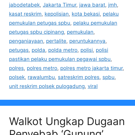
jabodetabek
,
Jakarta Timur
,
jawa barat
,
jmh
,
kasat reskrim
,
kepolisian
,
kota bekasi
,
pelaku
pemukulan petugas spbu
,
pelaku pemukulan
petugas spbu cipinang
,
pemukulan
,
penganiayaan
,
pertalite
,
peruntukannya
,
petugas
,
polda
,
polda metro
,
polisi
,
polisi
pastikan pelaku pemukulan pegawai spbu
,
polres
,
polres metro
,
polres metro jakarta timur
,
polsek
,
rawalumbu
,
satreskrim polres
,
spbu
,
unit reskrim polsek pulogadung
,
viral
Walkot Ungkap Dugaan
Penyebab ‘Gunung’