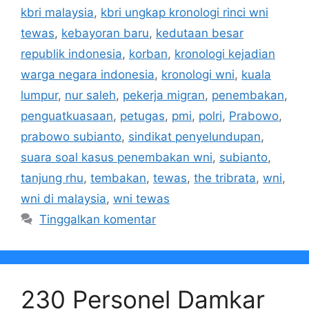
kbri malaysia
,
kbri ungkap kronologi rinci wni
tewas
,
kebayoran baru
,
kedutaan besar
republik indonesia
,
korban
,
kronologi kejadian
warga negara indonesia
,
kronologi wni
,
kuala
lumpur
,
nur saleh
,
pekerja migran
,
penembakan
,
penguatkuasaan
,
petugas
,
pmi
,
polri
,
Prabowo
,
prabowo subianto
,
sindikat penyelundupan
,
suara soal kasus penembakan wni
,
subianto
,
tanjung rhu
,
tembakan
,
tewas
,
the tribrata
,
wni
,
wni di malaysia
,
wni tewas
Tinggalkan komentar
230 Personel Damkar