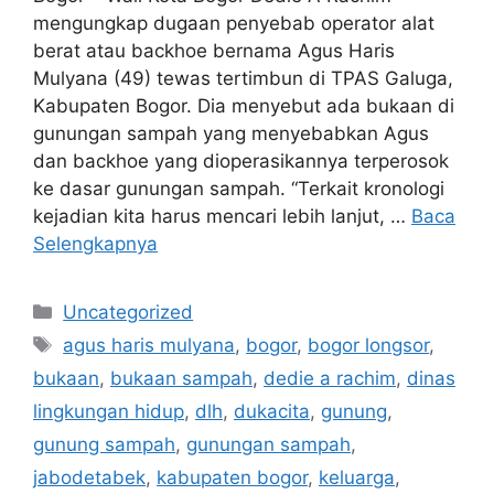
mengungkap dugaan penyebab operator alat
berat atau backhoe bernama Agus Haris
Mulyana (49) tewas tertimbun di TPAS Galuga,
Kabupaten Bogor. Dia menyebut ada bukaan di
gunungan sampah yang menyebabkan Agus
dan backhoe yang dioperasikannya terperosok
ke dasar gunungan sampah. “Terkait kronologi
kejadian kita harus mencari lebih lanjut, …
Baca
Selengkapnya
Kategori
Uncategorized
Tag
agus haris mulyana
,
bogor
,
bogor longsor
,
bukaan
,
bukaan sampah
,
dedie a rachim
,
dinas
lingkungan hidup
,
dlh
,
dukacita
,
gunung
,
gunung sampah
,
gunungan sampah
,
jabodetabek
,
kabupaten bogor
,
keluarga
,