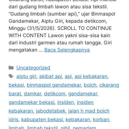
dari gudang limbah lawon atau sisa tekstil.
“Gudang limbah (sumber api),” ujar Binmaspol
Gandamekar, Aiptu Giri, kepada detikcom,
Minggu (31/5/2026). SCROLL TO CONTINUE
WITH CONTENT Lawon yakni sisa-sisa kain
dari industri garmen atau rumah tangga. Giri
mengatakan …
Baca Selengkapnya
Kategori
Uncategorized
Tag
aiptu giri
,
akibat api
,
api
,
api kebakaran
,
bekasi
,
binmaspol gandamekar
,
boich
,
cikarang
barat
,
damkar
,
detikcom
,
gandamekar
,
gandamekar bekasi
,
insiden
,
insiden
kebakaran
,
jabodetabek
,
jalan h mad boich
idris
,
kabupaten bekasi
,
kebakaran
,
korban
,
limbah
,
limbah tekstil
,
nihil
,
pemadam
,