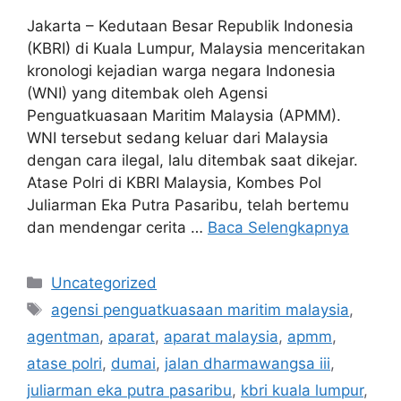
Jakarta – Kedutaan Besar Republik Indonesia
(KBRI) di Kuala Lumpur, Malaysia menceritakan
kronologi kejadian warga negara Indonesia
(WNI) yang ditembak oleh Agensi
Penguatkuasaan Maritim Malaysia (APMM).
WNI tersebut sedang keluar dari Malaysia
dengan cara ilegal, lalu ditembak saat dikejar.
Atase Polri di KBRI Malaysia, Kombes Pol
Juliarman Eka Putra Pasaribu, telah bertemu
dan mendengar cerita …
Baca Selengkapnya
Kategori
Uncategorized
Tag
agensi penguatkuasaan maritim malaysia
,
agentman
,
aparat
,
aparat malaysia
,
apmm
,
atase polri
,
dumai
,
jalan dharmawangsa iii
,
juliarman eka putra pasaribu
,
kbri kuala lumpur
,