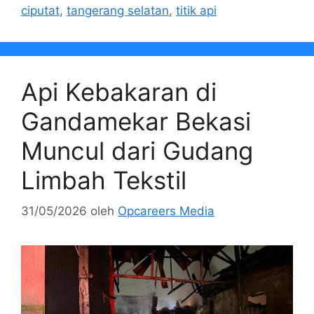
ciputat
,
tangerang selatan
,
titik api
Api Kebakaran di
Gandamekar Bekasi
Muncul dari Gudang
Limbah Tekstil
31/05/2026
oleh
Opcareers Media