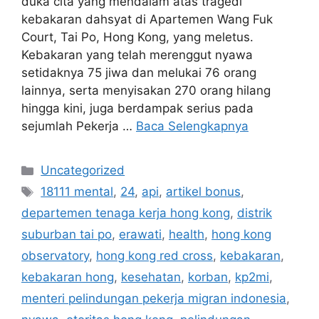
duka cita yang mendalam atas tragedi
kebakaran dahsyat di Apartemen Wang Fuk
Court, Tai Po, Hong Kong, yang meletus.
Kebakaran yang telah merenggut nyawa
setidaknya 75 jiwa dan melukai 76 orang
lainnya, serta menyisakan 270 orang hilang
hingga kini, juga berdampak serius pada
sejumlah Pekerja …
Baca Selengkapnya
Kategori
Uncategorized
Tag
18111 mental
,
24
,
api
,
artikel bonus
,
departemen tenaga kerja hong kong
,
distrik
suburban tai po
,
erawati
,
health
,
hong kong
observatory
,
hong kong red cross
,
kebakaran
,
kebakaran hong
,
kesehatan
,
korban
,
kp2mi
,
menteri pelindungan pekerja migran indonesia
,