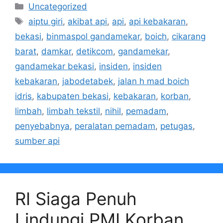
Kategori
Uncategorized
Tag
aiptu giri
,
akibat api
,
api
,
api kebakaran
,
bekasi
,
binmaspol gandamekar
,
boich
,
cikarang
barat
,
damkar
,
detikcom
,
gandamekar
,
gandamekar bekasi
,
insiden
,
insiden
kebakaran
,
jabodetabek
,
jalan h mad boich
idris
,
kabupaten bekasi
,
kebakaran
,
korban
,
limbah
,
limbah tekstil
,
nihil
,
pemadam
,
penyebabnya
,
peralatan pemadam
,
petugas
,
sumber api
RI Siaga Penuh
Lindungi PMI Korban