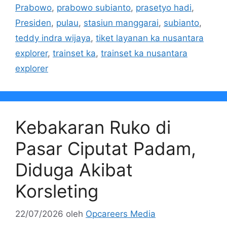
Prabowo
,
prabowo subianto
,
prasetyo hadi
,
Presiden
,
pulau
,
stasiun manggarai
,
subianto
,
teddy indra wijaya
,
tiket layanan ka nusantara
explorer
,
trainset ka
,
trainset ka nusantara
explorer
Kebakaran Ruko di
Pasar Ciputat Padam,
Diduga Akibat
Korsleting
22/07/2026
oleh
Opcareers Media