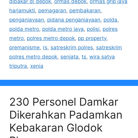
dibakar di depok
,
ormas depok
,
ormas grip jaya
harjamukti
,
pemagaran
,
pembakaran
,
penganiayaan
,
pidana penganiayaan
,
polda
,
polda metro
,
polda metro jaya
,
polisi
,
polres
metro
,
polres metro depok
,
pp property
,
premanisme
,
rs
,
satreskrim polres
,
satreskrim
polres metro depok
,
senjata
,
ts
,
wira satya
triputra
,
xenia
230 Personel Damkar
Dikerahkan Padamkan
Kebakaran Glodok