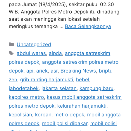
pada Jumat (18/4/2025), sekitar pukul 02.30
WIB. Anggota Polres Metro Depok itu dihadang
saat akan meninggalkan lokasi setelah
meringkus tersangka …
Baca Selengkapnya
Kategori
Uncategorized
Tag
abdul waras
,
aipda
,
anggota satreskrim
polres depok
,
anggota satreskrim polres metro
depok
,
api
,
ariek
,
asr
,
Breaking News
,
briptu
zen
,
grib ranting harjamukti
,
hebel
,
jabodetabek
,
jakarta selatan
,
kampung baru
,
kapolres metro
,
kasus mobil anggota satreskrim
polres metro depok
,
kelurahan harjamukti
,
kepolisian
,
korban
,
metro depok
,
mobil anggota
polres depok
,
mobil polisi dibakar
,
mobil polisi