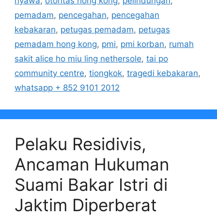
nyawa
,
otoritas hong kong
,
pelindungan
,
pemadam
,
pencegahan
,
pencegahan
kebakaran
,
petugas pemadam
,
petugas
pemadam hong kong
,
pmi
,
pmi korban
,
rumah
sakit alice ho miu ling nethersole
,
tai po
community centre
,
tiongkok
,
tragedi kebakaran
,
whatsapp + 852 9101 2012
Pelaku Residivis,
Ancaman Hukuman
Suami Bakar Istri di
Jaktim Diperberat