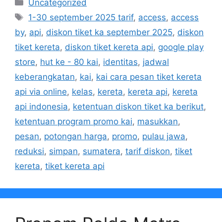
Kategori
Uncategorized
Tag
1-30 september 2025 tarif
,
access
,
access
by
,
api
,
diskon tiket ka september 2025
,
diskon
tiket kereta
,
diskon tiket kereta api
,
google play
store
,
hut ke - 80 kai
,
identitas
,
jadwal
keberangkatan
,
kai
,
kai cara pesan tiket kereta
api via online
,
kelas
,
kereta
,
kereta api
,
kereta
api indonesia
,
ketentuan diskon tiket ka berikut
,
ketentuan program promo kai
,
masukkan
,
pesan
,
potongan harga
,
promo
,
pulau jawa
,
reduksi
,
simpan
,
sumatera
,
tarif diskon
,
tiket
kereta
,
tiket kereta api