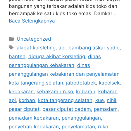
bangunan yang terbakar adalah kios toko dan
berdampak ke satu kios toko emas. Damkar …
Baca Selengkapnya
Kategori
Uncategorized
Tag
akibat korsleting
,
api
,
bambang askar sodiq
,
banten
,
diduga akibat korsleting
,
dinas
penanggulangan kebakaran
,
dinas
penanggulangan kebakaran dan penyelamatan
kota tangerang selatan
,
jabodetabek
,
kapolsek
,
kebakaran
,
kebakaran ruko
,
kobaran
,
kobaran
api
,
korban
,
kota tangerang selatan
,
kue
,
nihil
,
pasar ciputat
,
pasar ciputat padam
,
pemadam
,
pemadam kebakaran
,
penanggulangan
,
penyebab kebakaran
,
penyelamatan
,
ruko