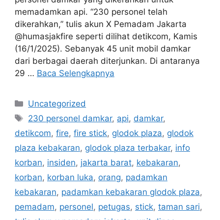
memadamkan api. “230 personel telah
dikerahkan,” tulis akun X Pemadam Jakarta
@humasjakfire seperti dilihat detikcom, Kamis
(16/1/2025). Sebanyak 45 unit mobil damkar
dari berbagai daerah diterjunkan. Di antaranya
29 …
Baca Selengkapnya
Kategori
Uncategorized
Tag
230 personel damkar
,
api
,
damkar
,
detikcom
,
fire
,
fire stick
,
glodok plaza
,
glodok
plaza kebakaran
,
glodok plaza terbakar
,
info
korban
,
insiden
,
jakarta barat
,
kebakaran
,
korban
,
korban luka
,
orang
,
padamkan
kebakaran
,
padamkan kebakaran glodok plaza
,
pemadam
,
personel
,
petugas
,
stick
,
taman sari
,