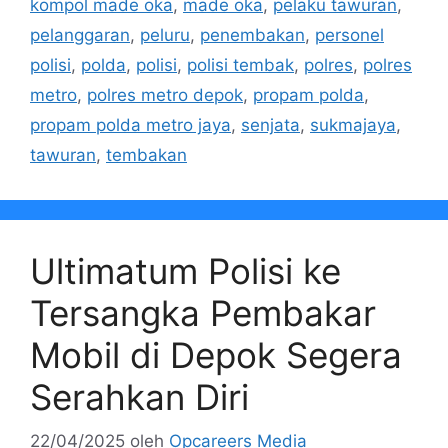
kompol made oka
,
made oka
,
pelaku tawuran
,
pelanggaran
,
peluru
,
penembakan
,
personel
polisi
,
polda
,
polisi
,
polisi tembak
,
polres
,
polres
metro
,
polres metro depok
,
propam polda
,
propam polda metro jaya
,
senjata
,
sukmajaya
,
tawuran
,
tembakan
Ultimatum Polisi ke
Tersangka Pembakar
Mobil di Depok Segera
Serahkan Diri
22/04/2025
oleh
Opcareers Media