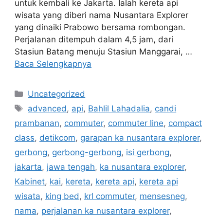
untuk kembali ke Jakarta. Ialah kereta api
wisata yang diberi nama Nusantara Explorer
yang dinaiki Prabowo bersama rombongan.
Perjalanan ditempuh dalam 4,5 jam, dari
Stasiun Batang menuju Stasiun Manggarai, …
Baca Selengkapnya
Kategori
Uncategorized
Tag
advanced
,
api
,
Bahlil Lahadalia
,
candi
prambanan
,
commuter
,
commuter line
,
compact
class
,
detikcom
,
garapan ka nusantara explorer
,
gerbong
,
gerbong-gerbong
,
isi gerbong
,
jakarta
,
jawa tengah
,
ka nusantara explorer
,
Kabinet
,
kai
,
kereta
,
kereta api
,
kereta api
wisata
,
king bed
,
krl commuter
,
mensesneg
,
nama
,
perjalanan ka nusantara explorer
,