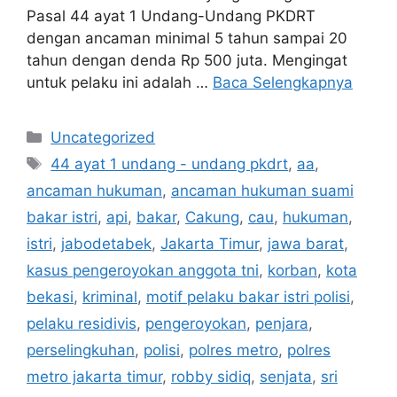
Pasal 44 ayat 1 Undang-Undang PKDRT
dengan ancaman minimal 5 tahun sampai 20
tahun dengan denda Rp 500 juta. Mengingat
untuk pelaku ini adalah …
Baca Selengkapnya
Kategori
Uncategorized
Tag
44 ayat 1 undang - undang pkdrt
,
aa
,
ancaman hukuman
,
ancaman hukuman suami
bakar istri
,
api
,
bakar
,
Cakung
,
cau
,
hukuman
,
istri
,
jabodetabek
,
Jakarta Timur
,
jawa barat
,
kasus pengeroyokan anggota tni
,
korban
,
kota
bekasi
,
kriminal
,
motif pelaku bakar istri polisi
,
pelaku residivis
,
pengeroyokan
,
penjara
,
perselingkuhan
,
polisi
,
polres metro
,
polres
metro jakarta timur
,
robby sidiq
,
senjata
,
sri