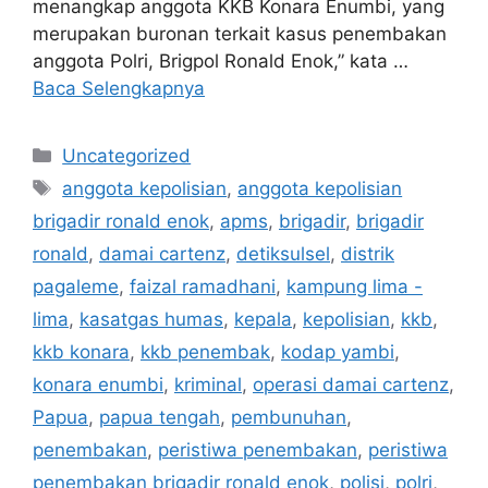
menangkap anggota KKB Konara Enumbi, yang
merupakan buronan terkait kasus penembakan
anggota Polri, Brigpol Ronald Enok,” kata …
Baca Selengkapnya
Kategori
Uncategorized
Tag
anggota kepolisian
,
anggota kepolisian
brigadir ronald enok
,
apms
,
brigadir
,
brigadir
ronald
,
damai cartenz
,
detiksulsel
,
distrik
pagaleme
,
faizal ramadhani
,
kampung lima -
lima
,
kasatgas humas
,
kepala
,
kepolisian
,
kkb
,
kkb konara
,
kkb penembak
,
kodap yambi
,
konara enumbi
,
kriminal
,
operasi damai cartenz
,
Papua
,
papua tengah
,
pembunuhan
,
penembakan
,
peristiwa penembakan
,
peristiwa
penembakan brigadir ronald enok
,
polisi
,
polri
,