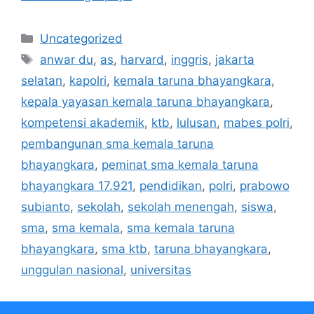
Kategori
Uncategorized
Tag
anwar du
,
as
,
harvard
,
inggris
,
jakarta
selatan
,
kapolri
,
kemala taruna bhayangkara
,
kepala yayasan kemala taruna bhayangkara
,
kompetensi akademik
,
ktb
,
lulusan
,
mabes polri
,
pembangunan sma kemala taruna
bhayangkara
,
peminat sma kemala taruna
bhayangkara 17.921
,
pendidikan
,
polri
,
prabowo
subianto
,
sekolah
,
sekolah menengah
,
siswa
,
sma
,
sma kemala
,
sma kemala taruna
bhayangkara
,
sma ktb
,
taruna bhayangkara
,
unggulan nasional
,
universitas