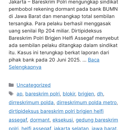
Jakarta – Bareskrim Polri mengungkap sindikat
pembobol rekening dormant pada bank BUMN
di Jawa Barat dan menangkap total sembilan
tersangka. Para pelaku berhasil menggasak
uang senilai Rp 204 miliar. Dirtipideksus
Bareskrim Polri Brigjen Helfi Assegaf menyebut
ada sembilan pelaku ditangkap dalam sindikat
itu. Kasus ini terungkap berkat laporan dari
pihak bank pada 20 Juni 2025. …
Baca
Selengkapnya
Kategori
Uncategorized
Tag
ap
,
bareskrim polri
,
blokir
,
brigjen
,
dh
,
dirreskrimum polda
,
dirreskrimum polda metro
,
dirtipideksus bareskrim polri brigjen helfi
assegaf
,
dormant
,
eksekusi
,
gedung bareskrim
polri
,
helfi assegaf
,
jakarta selatan
,
jawa barat
,