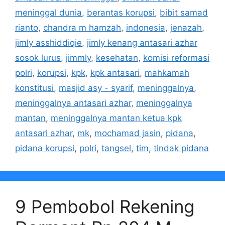
meninggal dunia
,
berantas korupsi
,
bibit samad
rianto
,
chandra m hamzah
,
indonesia
,
jenazah
,
jimly asshiddiqie
,
jimly kenang antasari azhar
sosok lurus
,
jimmly
,
kesehatan
,
komisi reformasi
polri
,
korupsi
,
kpk
,
kpk antasari
,
mahkamah
konstitusi
,
masjid asy - syarif
,
meninggalnya
,
meninggalnya antasari azhar
,
meninggalnya
mantan
,
meninggalnya mantan ketua kpk
antasari azhar
,
mk
,
mochamad jasin
,
pidana
,
pidana korupsi
,
polri
,
tangsel
,
tim
,
tindak pidana
9 Pembobol Rekening