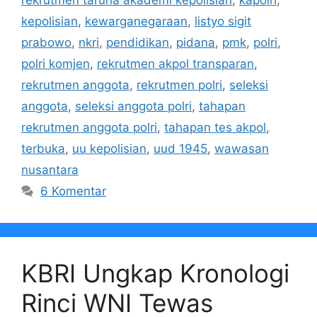
rekrutmen taruna akademi kepolisian
,
kapolri
,
kepolisian
,
kewarganegaraan
,
listyo sigit
prabowo
,
nkri
,
pendidikan
,
pidana
,
pmk
,
polri
,
polri komjen
,
rekrutmen akpol transparan
,
rekrutmen anggota
,
rekrutmen polri
,
seleksi
anggota
,
seleksi anggota polri
,
tahapan
rekrutmen anggota polri
,
tahapan tes akpol
,
terbuka
,
uu kepolisian
,
uud 1945
,
wawasan
nusantara
6 Komentar
KBRI Ungkap Kronologi
Rinci WNI Tewas