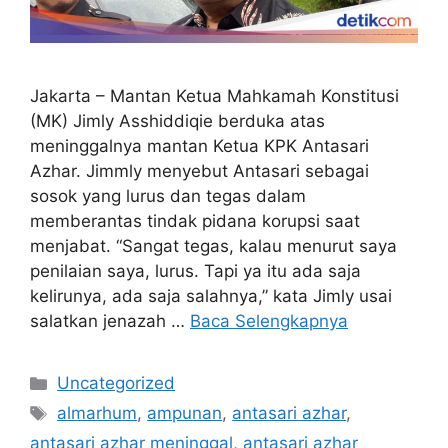
Jakarta – Mantan Ketua Mahkamah Konstitusi
(MK) Jimly Asshiddiqie berduka atas
meninggalnya mantan Ketua KPK Antasari
Azhar. Jimmly menyebut Antasari sebagai
sosok yang lurus dan tegas dalam
memberantas tindak pidana korupsi saat
menjabat. “Sangat tegas, kalau menurut saya
penilaian saya, lurus. Tapi ya itu ada saja
kelirunya, ada saja salahnya,” kata Jimly usai
salatkan jenazah …
Baca Selengkapnya
Kategori
Uncategorized
Tag
almarhum
,
ampunan
,
antasari azhar
,
antasari azhar meninggal
,
antasari azhar