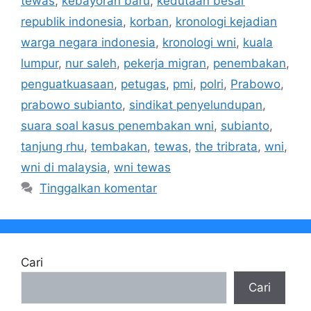
tewas
,
kebayoran baru
,
kedutaan besar
republik indonesia
,
korban
,
kronologi kejadian
warga negara indonesia
,
kronologi wni
,
kuala
lumpur
,
nur saleh
,
pekerja migran
,
penembakan
,
penguatkuasaan
,
petugas
,
pmi
,
polri
,
Prabowo
,
prabowo subianto
,
sindikat penyelundupan
,
suara soal kasus penembakan wni
,
subianto
,
tanjung rhu
,
tembakan
,
tewas
,
the tribrata
,
wni
,
wni di malaysia
,
wni tewas
Tinggalkan komentar
Cari
Cari