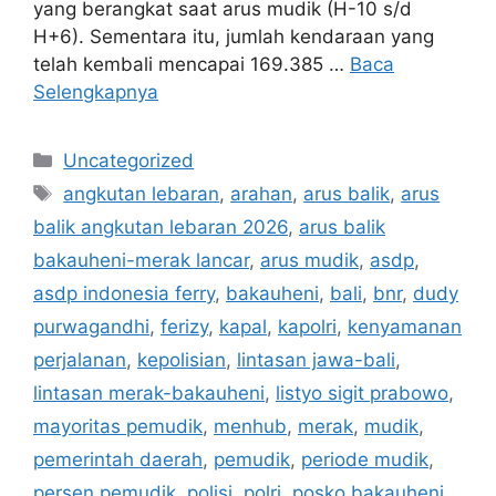
yang berangkat saat arus mudik (H-10 s/d
H+6). Sementara itu, jumlah kendaraan yang
telah kembali mencapai 169.385 …
Baca
Selengkapnya
Kategori
Uncategorized
Tag
angkutan lebaran
,
arahan
,
arus balik
,
arus
balik angkutan lebaran 2026
,
arus balik
bakauheni-merak lancar
,
arus mudik
,
asdp
,
asdp indonesia ferry
,
bakauheni
,
bali
,
bnr
,
dudy
purwagandhi
,
ferizy
,
kapal
,
kapolri
,
kenyamanan
perjalanan
,
kepolisian
,
lintasan jawa-bali
,
lintasan merak-bakauheni
,
listyo sigit prabowo
,
mayoritas pemudik
,
menhub
,
merak
,
mudik
,
pemerintah daerah
,
pemudik
,
periode mudik
,
persen pemudik
,
polisi
,
polri
,
posko bakauheni
,