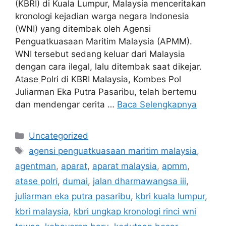
(KBRI) di Kuala Lumpur, Malaysia menceritakan
kronologi kejadian warga negara Indonesia
(WNI) yang ditembak oleh Agensi
Penguatkuasaan Maritim Malaysia (APMM).
WNI tersebut sedang keluar dari Malaysia
dengan cara ilegal, lalu ditembak saat dikejar.
Atase Polri di KBRI Malaysia, Kombes Pol
Juliarman Eka Putra Pasaribu, telah bertemu
dan mendengar cerita …
Baca Selengkapnya
Kategori
Uncategorized
Tag
agensi penguatkuasaan maritim malaysia
,
agentman
,
aparat
,
aparat malaysia
,
apmm
,
atase polri
,
dumai
,
jalan dharmawangsa iii
,
juliarman eka putra pasaribu
,
kbri kuala lumpur
,
kbri malaysia
,
kbri ungkap kronologi rinci wni