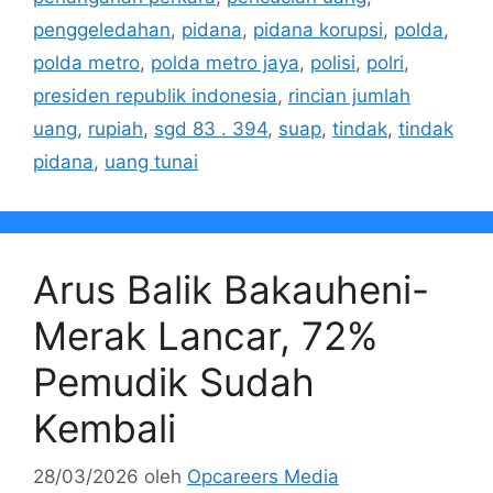
penggeledahan
,
pidana
,
pidana korupsi
,
polda
,
polda metro
,
polda metro jaya
,
polisi
,
polri
,
presiden republik indonesia
,
rincian jumlah
uang
,
rupiah
,
sgd 83 . 394
,
suap
,
tindak
,
tindak
pidana
,
uang tunai
Arus Balik Bakauheni-
Merak Lancar, 72%
Pemudik Sudah
Kembali
28/03/2026
oleh
Opcareers Media