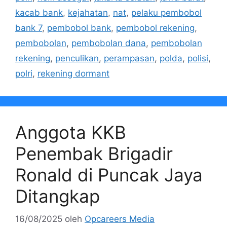
kacab bank
,
kejahatan
,
nat
,
pelaku pembobol
bank 7
,
pembobol bank
,
pembobol rekening
,
pembobolan
,
pembobolan dana
,
pembobolan
rekening
,
penculikan
,
perampasan
,
polda
,
polisi
,
polri
,
rekening dormant
Anggota KKB
Penembak Brigadir
Ronald di Puncak Jaya
Ditangkap
16/08/2025
oleh
Opcareers Media