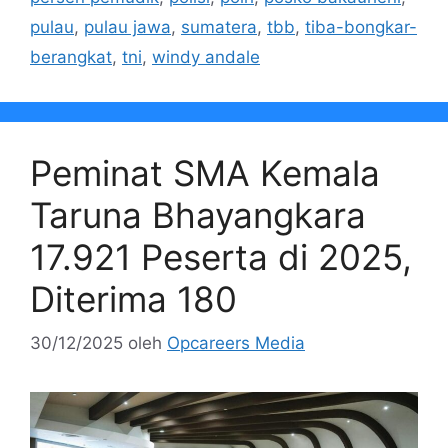
pulau
,
pulau jawa
,
sumatera
,
tbb
,
tiba-bongkar-
berangkat
,
tni
,
windy andale
Peminat SMA Kemala
Taruna Bhayangkara
17.921 Peserta di 2025,
Diterima 180
30/12/2025
oleh
Opcareers Media