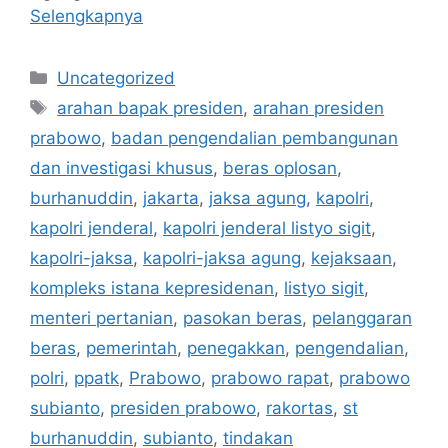
Selengkapnya
Kategori
Uncategorized
Tag
arahan bapak presiden
,
arahan presiden
prabowo
,
badan pengendalian pembangunan
dan investigasi khusus
,
beras oplosan
,
burhanuddin
,
jakarta
,
jaksa agung
,
kapolri
,
kapolri jenderal
,
kapolri jenderal listyo sigit
,
kapolri-jaksa
,
kapolri-jaksa agung
,
kejaksaan
,
kompleks istana kepresidenan
,
listyo sigit
,
menteri pertanian
,
pasokan beras
,
pelanggaran
beras
,
pemerintah
,
penegakkan
,
pengendalian
,
polri
,
ppatk
,
Prabowo
,
prabowo rapat
,
prabowo
subianto
,
presiden prabowo
,
rakortas
,
st
burhanuddin
,
subianto
,
tindakan