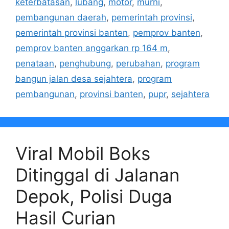
keterbatasan
,
lubang
,
motor
,
murni
,
pembangunan daerah
,
pemerintah provinsi
,
pemerintah provinsi banten
,
pemprov banten
,
pemprov banten anggarkan rp 164 m
,
penataan
,
penghubung
,
perubahan
,
program
bangun jalan desa sejahtera
,
program
pembangunan
,
provinsi banten
,
pupr
,
sejahtera
Viral Mobil Boks
Ditinggal di Jalanan
Depok, Polisi Duga
Hasil Curian