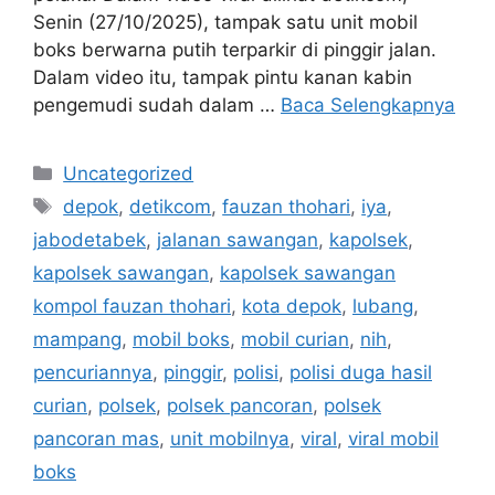
Senin (27/10/2025), tampak satu unit mobil
boks berwarna putih terparkir di pinggir jalan.
Dalam video itu, tampak pintu kanan kabin
pengemudi sudah dalam …
Baca Selengkapnya
Kategori
Uncategorized
Tag
depok
,
detikcom
,
fauzan thohari
,
iya
,
jabodetabek
,
jalanan sawangan
,
kapolsek
,
kapolsek sawangan
,
kapolsek sawangan
kompol fauzan thohari
,
kota depok
,
lubang
,
mampang
,
mobil boks
,
mobil curian
,
nih
,
pencuriannya
,
pinggir
,
polisi
,
polisi duga hasil
curian
,
polsek
,
polsek pancoran
,
polsek
pancoran mas
,
unit mobilnya
,
viral
,
viral mobil
boks