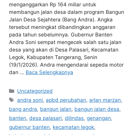
menganggarkan Rp 164 miliar untuk
membangun jalan desa dalam program Bangun
Jalan Desa Sejahtera (Bang Andra). Angka
tersebut meningkat dibandingkan anggaran
pada tahun sebelumnya. Gubernur Banten
Andra Soni sempat mengecek salah satu jalan
desa yang akan di Desa Palasari, Kecamatan
Legok, Kabupaten Tangerang, Senin
(19/1/2026). Andra mengendarai sepeda motor
dan …
Baca Selengkapnya
Kategori
Uncategorized
Tag
andra soni
,
apbd perubahan
,
arlan marzan
,
bang andra
,
bangun jalan
,
bangun jalan desa
,
banten
,
desa palasari
,
dilindas
,
genangan
,
gubernur banten
,
kecamatan legok
,