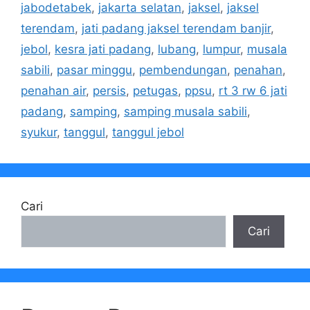
jabodetabek
,
jakarta selatan
,
jaksel
,
jaksel
terendam
,
jati padang jaksel terendam banjir
,
jebol
,
kesra jati padang
,
lubang
,
lumpur
,
musala
sabili
,
pasar minggu
,
pembendungan
,
penahan
,
penahan air
,
persis
,
petugas
,
ppsu
,
rt 3 rw 6 jati
padang
,
samping
,
samping musala sabili
,
syukur
,
tanggul
,
tanggul jebol
Cari
Cari