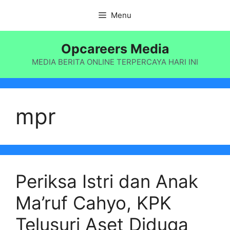
Langsung
Menu
ke
isi
Opcareers Media
MEDIA BERITA ONLINE TERPERCAYA HARI INI
mpr
Periksa Istri dan Anak
Ma’ruf Cahyo, KPK
Telusuri Aset Diduga