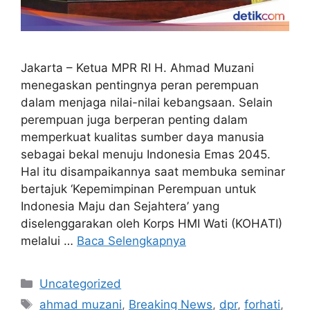
Jakarta – Ketua MPR RI H. Ahmad Muzani
menegaskan pentingnya peran perempuan
dalam menjaga nilai-nilai kebangsaan. Selain
perempuan juga berperan penting dalam
memperkuat kualitas sumber daya manusia
sebagai bekal menuju Indonesia Emas 2045.
Hal itu disampaikannya saat membuka seminar
bertajuk ‘Kepemimpinan Perempuan untuk
Indonesia Maju dan Sejahtera’ yang
diselenggarakan oleh Korps HMI Wati (KOHATI)
melalui …
Baca Selengkapnya
Kategori
Uncategorized
Tag
ahmad muzani
,
Breaking News
,
dpr
,
forhati
,