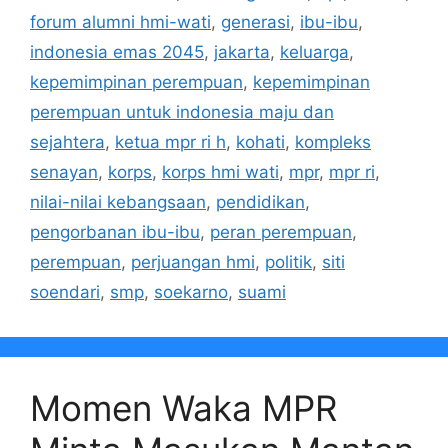
forum alumni hmi-wati
,
generasi
,
ibu-ibu
,
indonesia emas 2045
,
jakarta
,
keluarga
,
kepemimpinan perempuan
,
kepemimpinan
perempuan untuk indonesia maju dan
sejahtera
,
ketua mpr ri h
,
kohati
,
kompleks
senayan
,
korps
,
korps hmi wati
,
mpr
,
mpr ri
,
nilai-nilai kebangsaan
,
pendidikan
,
pengorbanan ibu-ibu
,
peran perempuan
,
perempuan
,
perjuangan hmi
,
politik
,
siti
soendari
,
smp
,
soekarno
,
suami
Momen Waka MPR