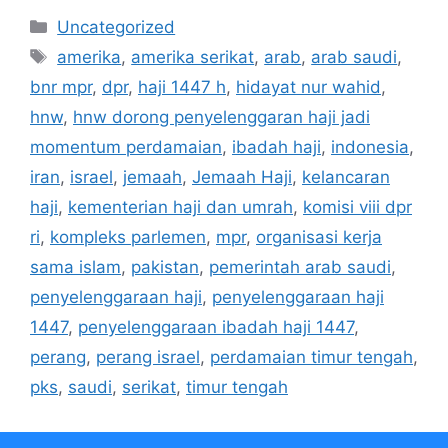
Kategori
Uncategorized
Tag
amerika
,
amerika serikat
,
arab
,
arab saudi
,
bnr mpr
,
dpr
,
haji 1447 h
,
hidayat nur wahid
,
hnw
,
hnw dorong penyelenggaran haji jadi
momentum perdamaian
,
ibadah haji
,
indonesia
,
iran
,
israel
,
jemaah
,
Jemaah Haji
,
kelancaran
haji
,
kementerian haji dan umrah
,
komisi viii dpr
ri
,
kompleks parlemen
,
mpr
,
organisasi kerja
sama islam
,
pakistan
,
pemerintah arab saudi
,
penyelenggaraan haji
,
penyelenggaraan haji
1447
,
penyelenggaraan ibadah haji 1447
,
perang
,
perang israel
,
perdamaian timur tengah
,
pks
,
saudi
,
serikat
,
timur tengah