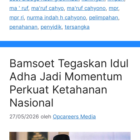
ma ' ruf
,
ma'ruf cahyo
,
ma'ruf cahyono
,
mpr
,
mpr ri
,
nurma indah h cahyono
,
pelimpahan
,
penahanan
,
penyidik
,
tersangka
Bamsoet Tegaskan Idul
Adha Jadi Momentum
Perkuat Ketahanan
Nasional
27/05/2026
oleh
Opcareers Media