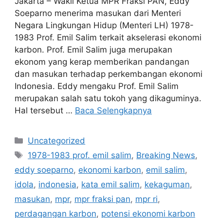
Jakarta – Wakil Ketua MPR Fraksi PAN, Eddy
Soeparno menerima masukan dari Menteri
Negara Lingkungan Hidup (Menteri LH) 1978-
1983 Prof. Emil Salim terkait akselerasi ekonomi
karbon. Prof. Emil Salim juga merupakan
ekonom yang kerap memberikan pandangan
dan masukan terhadap perkembangan ekonomi
Indonesia. Eddy mengaku Prof. Emil Salim
merupakan salah satu tokoh yang dikaguminya.
Hal tersebut …
Baca Selengkapnya
Kategori
Uncategorized
Tag
1978-1983 prof. emil salim
,
Breaking News
,
eddy soeparno
,
ekonomi karbon
,
emil salim
,
idola
,
indonesia
,
kata emil salim
,
kekaguman
,
masukan
,
mpr
,
mpr fraksi pan
,
mpr ri
,
perdagangan karbon
,
potensi ekonomi karbon