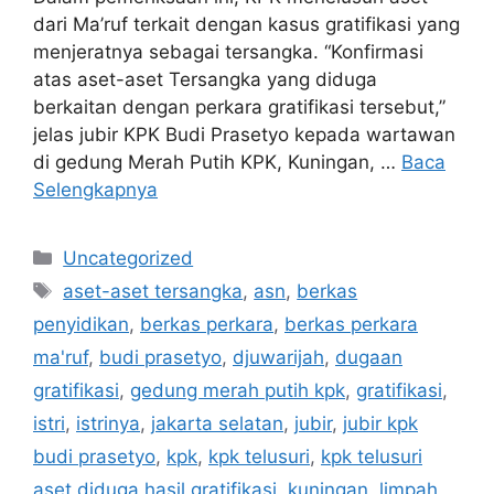
dari Ma’ruf terkait dengan kasus gratifikasi yang
menjeratnya sebagai tersangka. “Konfirmasi
atas aset-aset Tersangka yang diduga
berkaitan dengan perkara gratifikasi tersebut,”
jelas jubir KPK Budi Prasetyo kepada wartawan
di gedung Merah Putih KPK, Kuningan, …
Baca
Selengkapnya
Kategori
Uncategorized
Tag
aset-aset tersangka
,
asn
,
berkas
penyidikan
,
berkas perkara
,
berkas perkara
ma'ruf
,
budi prasetyo
,
djuwarijah
,
dugaan
gratifikasi
,
gedung merah putih kpk
,
gratifikasi
,
istri
,
istrinya
,
jakarta selatan
,
jubir
,
jubir kpk
budi prasetyo
,
kpk
,
kpk telusuri
,
kpk telusuri
aset diduga hasil gratifikasi
,
kuningan
,
limpah
,