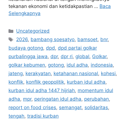
tekanan ekonomi dan ketidakpastian …
Baca
Selengkapnya
Kategori
Uncategorized
Tag
2026
,
bambang soesatyo
,
bamsoet
,
bnr
,
budaya gotong
,
dpd
,
dpd partai golkar
purbalingga jawa
,
dpr
,
dpr ri
,
global
,
Golkar
,
golkar kebumen
,
gotong
,
idul adha
,
indonesia
,
jateng
,
kerakyatan
,
ketahanan nasional
,
kohesi
,
konflik
,
konflik geopolitik
,
kurban idul adha
,
kurban idul adha 1447 hijriah
,
momentum idul
adha
,
mpr
,
peringatan idul adha
,
perubahan
,
report on food crises
,
semangat
,
solidaritas
,
tengah
,
tradisi kurban