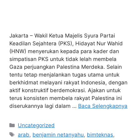
Jakarta – Wakil Ketua Majelis Syura Partai
Keadilan Sejahtera (PKS), Hidayat Nur Wahid
(HNW) menyerukan kepada para kader dan
simpatisan PKS untuk tidak lelah membela
Gaza perjuangkan Palestina Merdeka. Selain
tentu tetap menjalankan tugas utama untuk
berkhidmat melayani rakyat Indonesia, dengan
aktif konstruktif berdemokrasi. Ajakan untuk
terus konsisten membela rakyat Palestina ini
diserukannya lagi dalam …
Baca Selengkapnya
Kategori
Uncategorized
Tag
arab
,
benjamin netanyahu
,
bimteknas
,