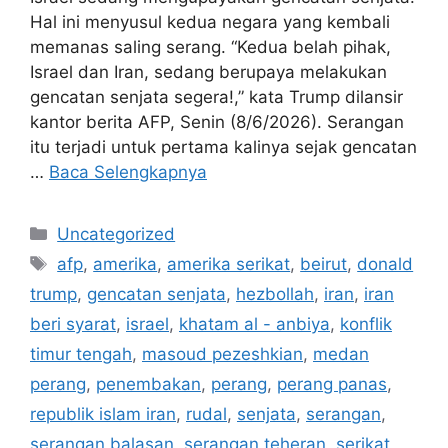
Hal ini menyusul kedua negara yang kembali
memanas saling serang. “Kedua belah pihak,
Israel dan Iran, sedang berupaya melakukan
gencatan senjata segera!,” kata Trump dilansir
kantor berita AFP, Senin (8/6/2026). Serangan
itu terjadi untuk pertama kalinya sejak gencatan
…
Baca Selengkapnya
Kategori
Uncategorized
Tag
afp
,
amerika
,
amerika serikat
,
beirut
,
donald
trump
,
gencatan senjata
,
hezbollah
,
iran
,
iran
beri syarat
,
israel
,
khatam al - anbiya
,
konflik
timur tengah
,
masoud pezeshkian
,
medan
perang
,
penembakan
,
perang
,
perang panas
,
republik islam iran
,
rudal
,
senjata
,
serangan
,
serangan balasan
,
serangan teheran
,
serikat
,