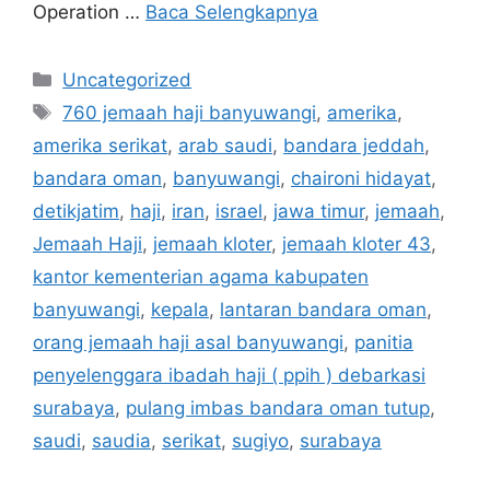
Operation …
Baca Selengkapnya
Kategori
Uncategorized
Tag
760 jemaah haji banyuwangi
,
amerika
,
amerika serikat
,
arab saudi
,
bandara jeddah
,
bandara oman
,
banyuwangi
,
chaironi hidayat
,
detikjatim
,
haji
,
iran
,
israel
,
jawa timur
,
jemaah
,
Jemaah Haji
,
jemaah kloter
,
jemaah kloter 43
,
kantor kementerian agama kabupaten
banyuwangi
,
kepala
,
lantaran bandara oman
,
orang jemaah haji asal banyuwangi
,
panitia
penyelenggara ibadah haji ( ppih ) debarkasi
surabaya
,
pulang imbas bandara oman tutup
,
saudi
,
saudia
,
serikat
,
sugiyo
,
surabaya