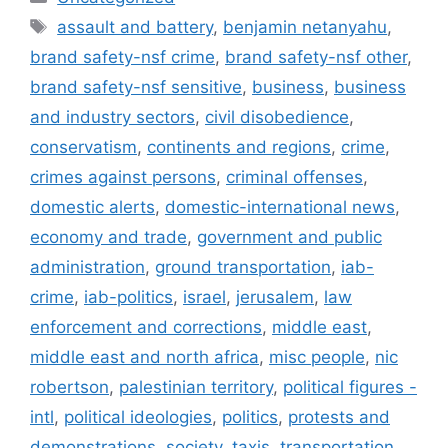
Tag
assault and battery
,
benjamin netanyahu
,
brand safety-nsf crime
,
brand safety-nsf other
,
brand safety-nsf sensitive
,
business
,
business
and industry sectors
,
civil disobedience
,
conservatism
,
continents and regions
,
crime
,
crimes against persons
,
criminal offenses
,
domestic alerts
,
domestic-international news
,
economy and trade
,
government and public
administration
,
ground transportation
,
iab-
crime
,
iab-politics
,
israel
,
jerusalem
,
law
enforcement and corrections
,
middle east
,
middle east and north africa
,
misc people
,
nic
robertson
,
palestinian territory
,
political figures -
intl
,
political ideologies
,
politics
,
protests and
demonstrations
,
society
,
taxis
,
transportation