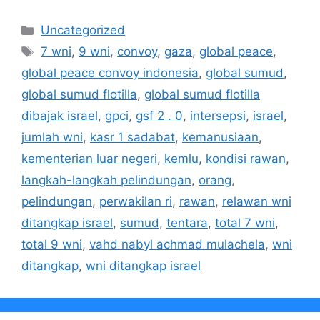
Kategori
Uncategorized
Tag
7 wni
,
9 wni
,
convoy
,
gaza
,
global peace
,
global peace convoy indonesia
,
global sumud
,
global sumud flotilla
,
global sumud flotilla
dibajak israel
,
gpci
,
gsf 2 . 0
,
intersepsi
,
israel
,
jumlah wni
,
kasr 1 sadabat
,
kemanusiaan
,
kementerian luar negeri
,
kemlu
,
kondisi rawan
,
langkah-langkah pelindungan
,
orang
,
pelindungan
,
perwakilan ri
,
rawan
,
relawan wni
ditangkap israel
,
sumud
,
tentara
,
total 7 wni
,
total 9 wni
,
vahd nabyl achmad mulachela
,
wni
ditangkap
,
wni ditangkap israel