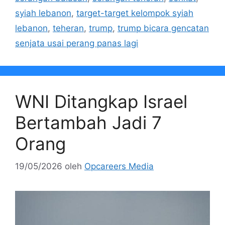
syiah lebanon
,
target-target kelompok syiah
lebanon
,
teheran
,
trump
,
trump bicara gencatan
senjata usai perang panas lagi
WNI Ditangkap Israel
Bertambah Jadi 7
Orang
19/05/2026
oleh
Opcareers Media