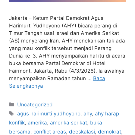
Jakarta – Ketum Partai Demokrat Agus
Harimurti Yudhoyono (AHY) bicara perang di
Timur Tengah usai Israel dan Amerika Serikat
(AS) menyerang Iran. AHY menekankan tak ada
yang mau konflik tersebut menjadi Perang
Dunia ke-3. AHY menyampaikan hal itu di acara
buka bersama Partai Demokrar di Hotel
Fairmont, Jakarta, Rabu (4/3/2026). Ia awalnya
menyampaikan Ramadan tahun …
Baca
Selengkapnya
Kategori
Uncategorized
Tag
agus harimurti yudhoyono
,
ahy
,
ahy harap
konflik
,
amerika
,
amerika serikat
,
buka
bersama
,
conflict areas
,
deeskalasi
,
demokrat
,