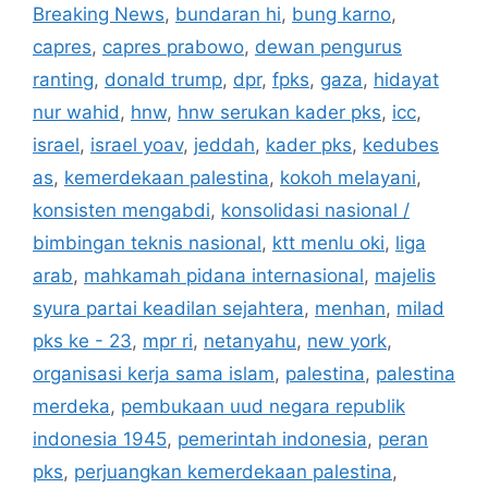
Breaking News
,
bundaran hi
,
bung karno
,
capres
,
capres prabowo
,
dewan pengurus
ranting
,
donald trump
,
dpr
,
fpks
,
gaza
,
hidayat
nur wahid
,
hnw
,
hnw serukan kader pks
,
icc
,
israel
,
israel yoav
,
jeddah
,
kader pks
,
kedubes
as
,
kemerdekaan palestina
,
kokoh melayani
,
konsisten mengabdi
,
konsolidasi nasional /
bimbingan teknis nasional
,
ktt menlu oki
,
liga
arab
,
mahkamah pidana internasional
,
majelis
syura partai keadilan sejahtera
,
menhan
,
milad
pks ke - 23
,
mpr ri
,
netanyahu
,
new york
,
organisasi kerja sama islam
,
palestina
,
palestina
merdeka
,
pembukaan uud negara republik
indonesia 1945
,
pemerintah indonesia
,
peran
pks
,
perjuangkan kemerdekaan palestina
,