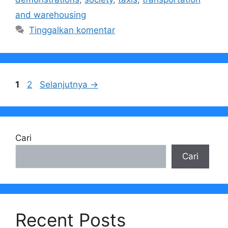
and warehousing
Tinggalkan komentar
Halaman
Halaman
1
2
Selanjutnya
→
Cari
Cari
Recent Posts