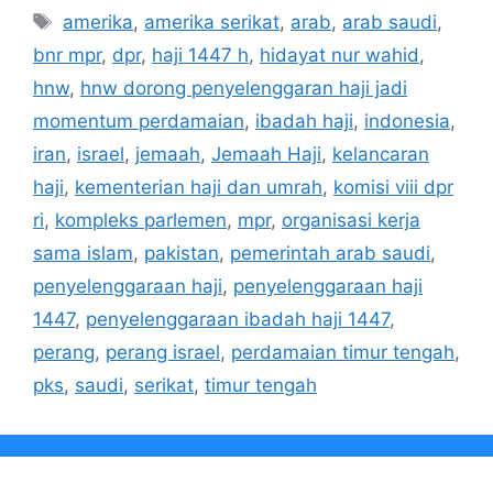
Tag
amerika
,
amerika serikat
,
arab
,
arab saudi
,
bnr mpr
,
dpr
,
haji 1447 h
,
hidayat nur wahid
,
hnw
,
hnw dorong penyelenggaran haji jadi
momentum perdamaian
,
ibadah haji
,
indonesia
,
iran
,
israel
,
jemaah
,
Jemaah Haji
,
kelancaran
haji
,
kementerian haji dan umrah
,
komisi viii dpr
ri
,
kompleks parlemen
,
mpr
,
organisasi kerja
sama islam
,
pakistan
,
pemerintah arab saudi
,
penyelenggaraan haji
,
penyelenggaraan haji
1447
,
penyelenggaraan ibadah haji 1447
,
perang
,
perang israel
,
perdamaian timur tengah
,
pks
,
saudi
,
serikat
,
timur tengah