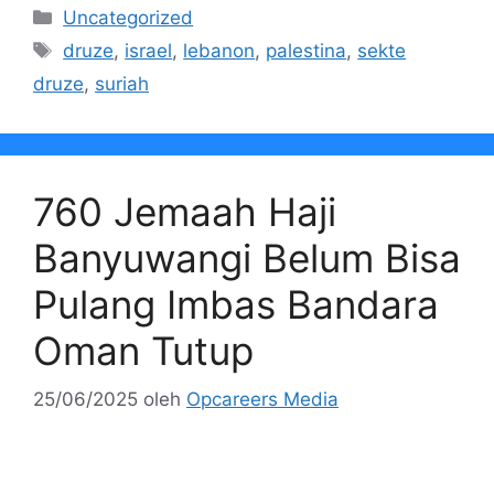
Kategori
Uncategorized
Tag
druze
,
israel
,
lebanon
,
palestina
,
sekte
druze
,
suriah
760 Jemaah Haji
Banyuwangi Belum Bisa
Pulang Imbas Bandara
Oman Tutup
25/06/2025
oleh
Opcareers Media