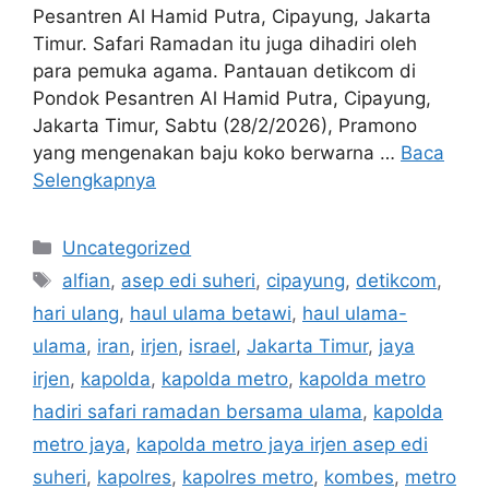
Pesantren Al Hamid Putra, Cipayung, Jakarta
Timur. Safari Ramadan itu juga dihadiri oleh
para pemuka agama. Pantauan detikcom di
Pondok Pesantren Al Hamid Putra, Cipayung,
Jakarta Timur, Sabtu (28/2/2026), Pramono
yang mengenakan baju koko berwarna …
Baca
Selengkapnya
Kategori
Uncategorized
Tag
alfian
,
asep edi suheri
,
cipayung
,
detikcom
,
hari ulang
,
haul ulama betawi
,
haul ulama-
ulama
,
iran
,
irjen
,
israel
,
Jakarta Timur
,
jaya
irjen
,
kapolda
,
kapolda metro
,
kapolda metro
hadiri safari ramadan bersama ulama
,
kapolda
metro jaya
,
kapolda metro jaya irjen asep edi
suheri
,
kapolres
,
kapolres metro
,
kombes
,
metro