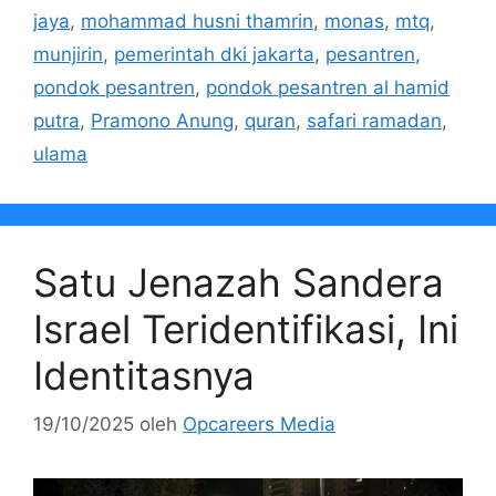
jaya
,
mohammad husni thamrin
,
monas
,
mtq
,
munjirin
,
pemerintah dki jakarta
,
pesantren
,
pondok pesantren
,
pondok pesantren al hamid
putra
,
Pramono Anung
,
quran
,
safari ramadan
,
ulama
Satu Jenazah Sandera
Israel Teridentifikasi, Ini
Identitasnya
19/10/2025
oleh
Opcareers Media