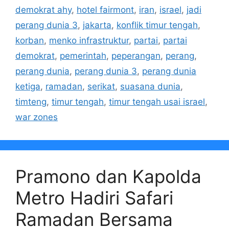
demokrat ahy
,
hotel fairmont
,
iran
,
israel
,
jadi
perang dunia 3
,
jakarta
,
konflik timur tengah
,
korban
,
menko infrastruktur
,
partai
,
partai
demokrat
,
pemerintah
,
peperangan
,
perang
,
perang dunia
,
perang dunia 3
,
perang dunia
ketiga
,
ramadan
,
serikat
,
suasana dunia
,
timteng
,
timur tengah
,
timur tengah usai israel
,
war zones
Pramono dan Kapolda
Metro Hadiri Safari
Ramadan Bersama