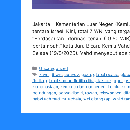
Jakarta – Kementerian Luar Negeri (Keml
tentara Israel. Kini, total 7 WNI yang ter
“Berdasarkan informasi terkini (19.50 WIB
bertambah,” kata Juru Bicara Kemlu Va
Selasa (19/5/2026). Vahd menyebut ada
Kategori
Uncategorized
Tag
7 wni
,
9 wni
,
convoy
,
gaza
,
global peace
,
glob
flotilla
,
global sumud flotilla dibajak israel
,
gpci
,
gsf
kemanusiaan
,
kementerian luar negeri
,
kemlu
,
kond
pelindungan
,
perwakilan ri
,
rawan
,
relawan wni dit
nabyl achmad mulachela
,
wni ditangkap
,
wni dita