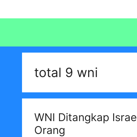
Langsung
ke
isi
total 9 wni
WNI Ditangkap Israe
Orang