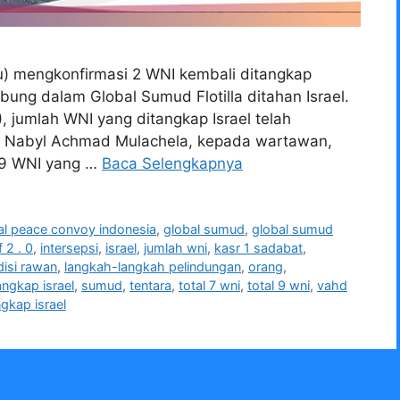
u) mengkonfirmasi 2 WNI kembali ditangkap
gabung dalam Global Sumud Flotilla ditahan Israel.
), jumlah WNI yang ditangkap Israel telah
hd Nabyl Achmad Mulachela, kepada wartawan,
 9 WNI yang …
Baca Selengkapnya
al peace convoy indonesia
,
global sumud
,
global sumud
 2 . 0
,
intersepsi
,
israel
,
jumlah wni
,
kasr 1 sadabat
,
isi rawan
,
langkah-langkah pelindungan
,
orang
,
angkap israel
,
sumud
,
tentara
,
total 7 wni
,
total 9 wni
,
vahd
ngkap israel