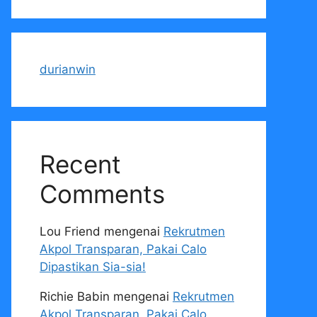
durianwin
Recent
Comments
Lou Friend
mengenai
Rekrutmen
Akpol Transparan, Pakai Calo
Dipastikan Sia-sia!
Richie Babin
mengenai
Rekrutmen
Akpol Transparan, Pakai Calo