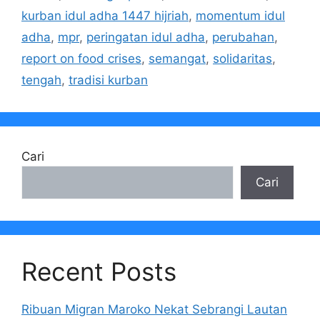
kurban idul adha 1447 hijriah
,
momentum idul
adha
,
mpr
,
peringatan idul adha
,
perubahan
,
report on food crises
,
semangat
,
solidaritas
,
tengah
,
tradisi kurban
Cari
Cari
Recent Posts
Ribuan Migran Maroko Nekat Sebrangi Lautan