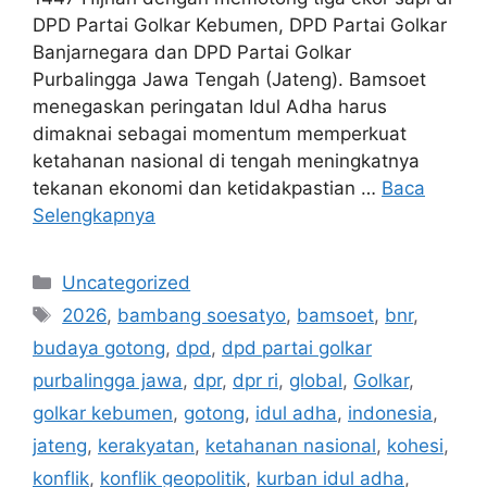
DPD Partai Golkar Kebumen, DPD Partai Golkar
Banjarnegara dan DPD Partai Golkar
Purbalingga Jawa Tengah (Jateng). Bamsoet
menegaskan peringatan Idul Adha harus
dimaknai sebagai momentum memperkuat
ketahanan nasional di tengah meningkatnya
tekanan ekonomi dan ketidakpastian …
Baca
Selengkapnya
Kategori
Uncategorized
Tag
2026
,
bambang soesatyo
,
bamsoet
,
bnr
,
budaya gotong
,
dpd
,
dpd partai golkar
purbalingga jawa
,
dpr
,
dpr ri
,
global
,
Golkar
,
golkar kebumen
,
gotong
,
idul adha
,
indonesia
,
jateng
,
kerakyatan
,
ketahanan nasional
,
kohesi
,
konflik
,
konflik geopolitik
,
kurban idul adha
,