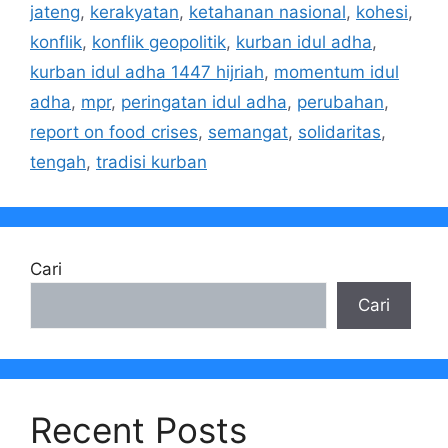
jateng
,
kerakyatan
,
ketahanan nasional
,
kohesi
,
konflik
,
konflik geopolitik
,
kurban idul adha
,
kurban idul adha 1447 hijriah
,
momentum idul
adha
,
mpr
,
peringatan idul adha
,
perubahan
,
report on food crises
,
semangat
,
solidaritas
,
tengah
,
tradisi kurban
Cari
Cari
Recent Posts