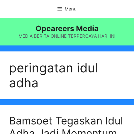
Langsung
Menu
ke
isi
Opcareers Media
MEDIA BERITA ONLINE TERPERCAYA HARI INI
peringatan idul
adha
Bamsoet Tegaskan Idul
Adha Jadi Momentum