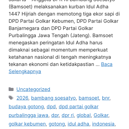
(Bamsoet) melaksanakan kurban Idul Adha
1447 Hijriah dengan memotong tiga ekor sapi di
DPD Partai Golkar Kebumen, DPD Partai Golkar
Banjarnegara dan DPD Partai Golkar
Purbalingga Jawa Tengah (Jateng). Bamsoet
menegaskan peringatan Idul Adha harus
dimaknai sebagai momentum memperkuat
ketahanan nasional di tengah meningkatnya
tekanan ekonomi dan ketidakpastian …
Baca
Selengkapnya
Kategori
Uncategorized
Tag
2026
,
bambang soesatyo
,
bamsoet
,
bnr
,
budaya gotong
,
dpd
,
dpd partai golkar
purbalingga jawa
,
dpr
,
dpr ri
,
global
,
Golkar
,
golkar kebumen
,
gotong
,
idul adha
,
indonesia
,