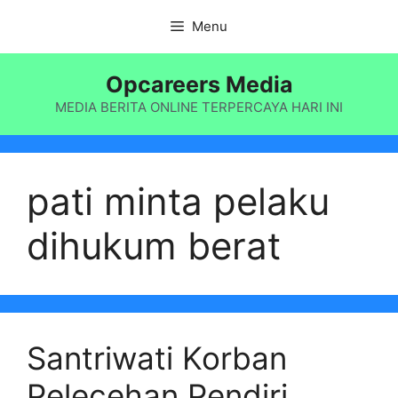
Langsung
Menu
ke
isi
Opcareers Media
MEDIA BERITA ONLINE TERPERCAYA HARI INI
pati minta pelaku
dihukum berat
Santriwati Korban
Pelecehan Pendiri