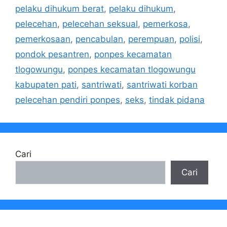
pelaku dihukum berat
,
pelaku dihukum
,
pelecehan
,
pelecehan seksual
,
pemerkosa
,
pemerkosaan
,
pencabulan
,
perempuan
,
polisi
,
pondok pesantren
,
ponpes kecamatan
tlogowungu
,
ponpes kecamatan tlogowungu
kabupaten pati
,
santriwati
,
santriwati korban
pelecehan pendiri ponpes
,
seks
,
tindak pidana
Cari
Cari