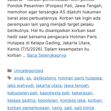
Pondok Pesantren (Ponpes) Pati, Jawa Tengah,
memohon agar tersangka AS dijatuhi hukuman
berat atas perbuatannya. Korban tak ingin ada
perempuan lain yang menjadi target pelaku
berikutnya. Hal itu disampaikan korban saat
hadir saat bersama pengacara Hotman Paris
Hutapea di Kelapa Gading, Jakarta Utara,
Kamis (7/5/2026). Dalam kesempatan itu
korban …
Baca Selengkapnya
Kategori
Uncategorized
Tag
anak
,
as
,
detikjateng
,
hotman paris hutapea
,
jaka wahyudi
,
jakarta utara
,
jawa tengah
,
kabupaten pati
,
kapolresta pati
,
kekerasan
,
kelapa gading
,
kepolisian
,
kombes jaka
,
korban
,
korban pemerkosaan
,
neng
,
pati
,
pati minta