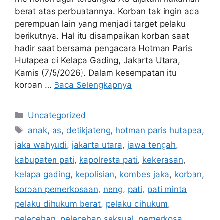
berat atas perbuatannya. Korban tak ingin ada
perempuan lain yang menjadi target pelaku
berikutnya. Hal itu disampaikan korban saat
hadir saat bersama pengacara Hotman Paris
Hutapea di Kelapa Gading, Jakarta Utara,
Kamis (7/5/2026). Dalam kesempatan itu
korban …
Baca Selengkapnya
Kategori
Uncategorized
Tag
anak
,
as
,
detikjateng
,
hotman paris hutapea
,
jaka wahyudi
,
jakarta utara
,
jawa tengah
,
kabupaten pati
,
kapolresta pati
,
kekerasan
,
kelapa gading
,
kepolisian
,
kombes jaka
,
korban
,
korban pemerkosaan
,
neng
,
pati
,
pati minta
pelaku dihukum berat
,
pelaku dihukum
,
pelecehan
,
pelecehan seksual
,
pemerkosa
,