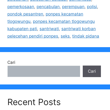
pemerkosaan
,
pencabulan
,
perempuan
,
polisi
,
pondok pesantren
,
ponpes kecamatan
tlogowungu
,
ponpes kecamatan tlogowungu
kabupaten pati
,
santriwati
,
santriwati korban
pelecehan pendiri ponpes
,
seks
,
tindak pidana
Cari
Cari
Recent Posts