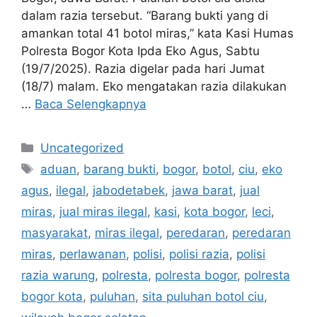
dalam razia tersebut. “Barang bukti yang di
amankan total 41 botol miras,” kata Kasi Humas
Polresta Bogor Kota Ipda Eko Agus, Sabtu
(19/7/2025). Razia digelar pada hari Jumat
(18/7) malam. Eko mengatakan razia dilakukan
…
Baca Selengkapnya
Kategori
Uncategorized
Tag
aduan
,
barang bukti
,
bogor
,
botol
,
ciu
,
eko
agus
,
ilegal
,
jabodetabek
,
jawa barat
,
jual
miras
,
jual miras ilegal
,
kasi
,
kota bogor
,
leci
,
masyarakat
,
miras ilegal
,
peredaran
,
peredaran
miras
,
perlawanan
,
polisi
,
polisi razia
,
polisi
razia warung
,
polresta
,
polresta bogor
,
polresta
bogor kota
,
puluhan
,
sita puluhan botol ciu
,