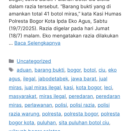
dalam razia tersebut. “Barang bukti yang di
amankan total 41 botol miras,” kata Kasi Humas
Polresta Bogor Kota Ipda Eko Agus, Sabtu
(19/7/2025). Razia digelar pada hari Jumat
(18/7) malam. Eko mengatakan razia dilakukan
…
Baca Selengkapnya
Kategori
Uncategorized
Tag
aduan
,
barang bukti
,
bogor
,
botol
,
ciu
,
eko
agus
,
ilegal
,
jabodetabek
,
jawa barat
,
jual
miras
,
jual miras ilegal
,
kasi
,
kota bogor
,
leci
,
masyarakat
,
miras ilegal
,
peredaran
,
peredaran
miras
,
perlawanan
,
polisi
,
polisi razia
,
polisi
razia warung
,
polresta
,
polresta bogor
,
polresta
bogor kota
,
puluhan
,
sita puluhan botol ciu
,