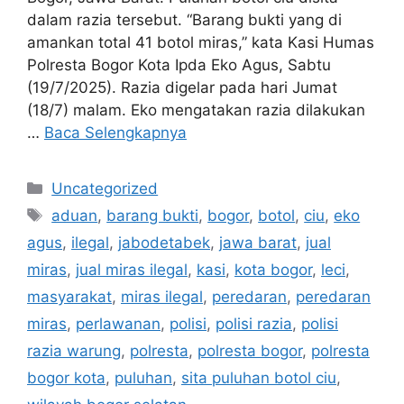
dalam razia tersebut. “Barang bukti yang di
amankan total 41 botol miras,” kata Kasi Humas
Polresta Bogor Kota Ipda Eko Agus, Sabtu
(19/7/2025). Razia digelar pada hari Jumat
(18/7) malam. Eko mengatakan razia dilakukan
…
Baca Selengkapnya
Kategori
Uncategorized
Tag
aduan
,
barang bukti
,
bogor
,
botol
,
ciu
,
eko
agus
,
ilegal
,
jabodetabek
,
jawa barat
,
jual
miras
,
jual miras ilegal
,
kasi
,
kota bogor
,
leci
,
masyarakat
,
miras ilegal
,
peredaran
,
peredaran
miras
,
perlawanan
,
polisi
,
polisi razia
,
polisi
razia warung
,
polresta
,
polresta bogor
,
polresta
bogor kota
,
puluhan
,
sita puluhan botol ciu
,