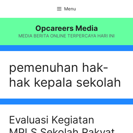
Langsung
Menu
ke
isi
Opcareers Media
MEDIA BERITA ONLINE TERPERCAYA HARI INI
pemenuhan hak-
hak kepala sekolah
Evaluasi Kegiatan
MPLS Sekolah Rakyat,