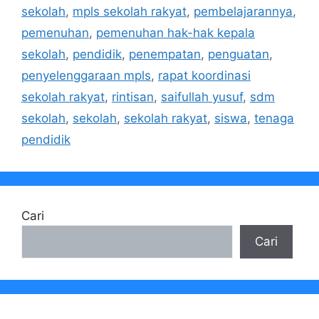
sekolah
,
mpls sekolah rakyat
,
pembelajarannya
,
pemenuhan
,
pemenuhan hak-hak kepala
sekolah
,
pendidik
,
penempatan
,
penguatan
,
penyelenggaraan mpls
,
rapat koordinasi
sekolah rakyat
,
rintisan
,
saifullah yusuf
,
sdm
sekolah
,
sekolah
,
sekolah rakyat
,
siswa
,
tenaga
pendidik
Cari
Cari