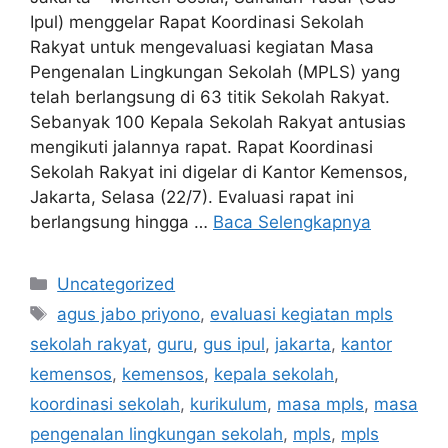
Ipul) menggelar Rapat Koordinasi Sekolah
Rakyat untuk mengevaluasi kegiatan Masa
Pengenalan Lingkungan Sekolah (MPLS) yang
telah berlangsung di 63 titik Sekolah Rakyat.
Sebanyak 100 Kepala Sekolah Rakyat antusias
mengikuti jalannya rapat. Rapat Koordinasi
Sekolah Rakyat ini digelar di Kantor Kemensos,
Jakarta, Selasa (22/7). Evaluasi rapat ini
berlangsung hingga …
Baca Selengkapnya
Kategori
Uncategorized
Tag
agus jabo priyono
,
evaluasi kegiatan mpls
sekolah rakyat
,
guru
,
gus ipul
,
jakarta
,
kantor
kemensos
,
kemensos
,
kepala sekolah
,
koordinasi sekolah
,
kurikulum
,
masa mpls
,
masa
pengenalan lingkungan sekolah
,
mpls
,
mpls