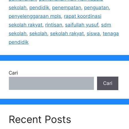
sekolah
,
pendidik
,
penempatan
,
penguatan
,
penyelenggaraan mpls
,
rapat koordinasi
sekolah rakyat
,
rintisan
,
saifullah yusuf
,
sdm
sekolah
,
sekolah
,
sekolah rakyat
,
siswa
,
tenaga
pendidik
Cari
Cari
Recent Posts