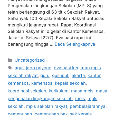
Pengenalan Lingkungan Sekolah (MPLS) yang
telah berlangsung di 63 titik Sekolah Rakyat.
Sebanyak 100 Kepala Sekolah Rakyat antusias
mengikuti jalannya rapat. Rapat Koordinasi
Sekolah Rakyat ini digelar di Kantor Kemensos,
Jakarta, Selasa (22/7). Evaluasi rapat ini
berlangsung hingga …
Baca Selengkapnya
Kategori
Uncategorized
Tag
agus jabo priyono
,
evaluasi kegiatan mpls
sekolah rakyat
,
guru
,
gus ipul
,
jakarta
,
kantor
kemensos
,
kemensos
,
kepala sekolah
,
koordinasi sekolah
,
kurikulum
,
masa mpls
,
masa
pengenalan lingkungan sekolah
,
mpls
,
mpls
sekolah
,
mpls sekolah rakyat
,
pembelajarannya
,
pemenuhan
,
pemenuhan hak-hak kepala