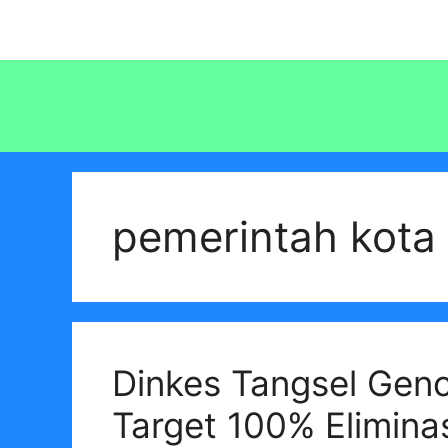
Langsung
ke
isi
pemerintah kota 
Dinkes Tangsel Gen
Target 100% Elimina