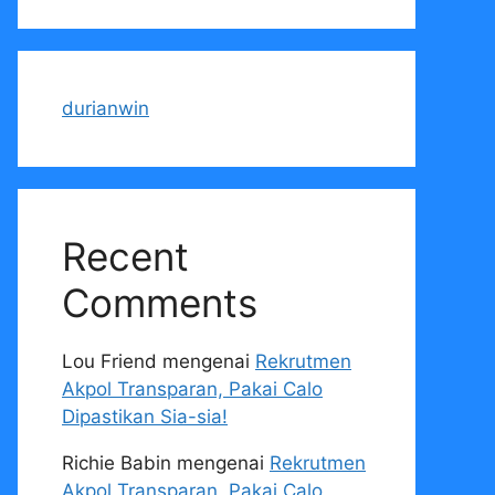
durianwin
Recent
Comments
Lou Friend
mengenai
Rekrutmen
Akpol Transparan, Pakai Calo
Dipastikan Sia-sia!
Richie Babin
mengenai
Rekrutmen
Akpol Transparan, Pakai Calo