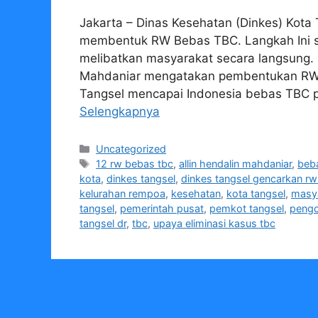
Jakarta – Dinas Kesehatan (Dinkes) Kota
membentuk RW Bebas TBC. Langkah Ini s
melibatkan masyarakat secara langsung. K
Mahdaniar mengatakan pembentukan RW B
Tangsel mencapai Indonesia bebas TBC 
Selengkapnya
Kategori
Uncategorized
Tag
12 rw bebas tbc
,
allin hendalin mahdaniar
,
beb
kota
,
dinkes tangsel
,
dinkes tangsel gencarkan rw
kelurahan rempoa
,
kesehatan
,
kota tangsel
,
masy
tangsel
,
pemerintah pusat
,
pemkot tangsel
,
peng
tangsel dr
,
tbc
,
upaya eliminasi kasus tbc