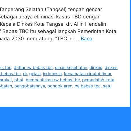
 Tangerang Selatan (Tangsel) tengah gencar
ebagai upaya eliminasi kasus TBC dengan
epala Dinkes Kota Tangsel dr. Allin Hendalin
ebas TBC itu sebagai langkah Pemerintah Kota
pada 2030 mendatang. “TBC ini …
Baca
as tbc
,
daftar rw bebas tbc
,
dinas kesehatan
,
dinkes
,
dinkes
 bebas tbc
,
dr
,
gejala
,
indonesia
,
kecamatan ciputat timur
,
arakat
,
obat
,
pembentukan rw bebas tbc
,
pemerintah kota
obatan
,
pengobatannya
,
pondok aren
,
rw bebas tbc
,
setu
,