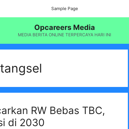
Sample Page
Opcareers Media
MEDIA BERITA ONLINE TERPERCAYA HARI INI
tangsel
carkan RW Bebas TBC,
si di 2030