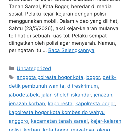
Tanah Sareal, Kota Bogor, beredar di media
sosial. Pelaku kejar-kejaran dengan polisi
menggunakan mobil. Dalam video yang dilihat,
Sabtu (23/5/2026), aksi kejar-kejaran mulanya
terlihat di sebuah ruas tol. Pelaku sempat
diingatkan oleh polisi agar menyerah. Namun,
peringatan itu …
Baca Selengkapnya
Kategori
Uncategorized
Tag
anggota polresta bogor kota
,
bogor
,
detik-
detik pembunuh wanita
,
ditreskrimum
,
jabodetabek
,
jalan sholeh iskandar
,
jenazah
,
jenazah korban
,
kapolresta
,
kapolresta bogor
,
kapolresta bogor kota kombes rio wahyu
anggoro
,
kecamatan tanah sareal
,
kejar-kejaran
polisi
,
korban
,
kota bogor
,
mayatnya
,
oleng
,