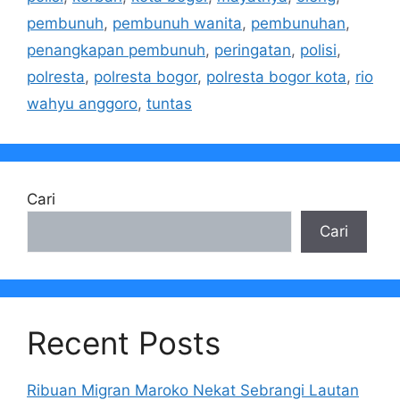
pembunuh
,
pembunuh wanita
,
pembunuhan
,
penangkapan pembunuh
,
peringatan
,
polisi
,
polresta
,
polresta bogor
,
polresta bogor kota
,
rio
wahyu anggoro
,
tuntas
Cari
Cari
Recent Posts
Ribuan Migran Maroko Nekat Sebrangi Lautan