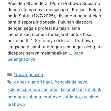
Presiden RI Jenderal (Purn) Prabowo Subianto
di hotel tempatnya menginap di Brussel, Belgia
pada Sabtu (12/7/2025), disambut hangat oleh
para diaspora Indonesia. Puluhan diaspora
dengan segala profesi itu telah lama
menantikan momen bersejarah untuk bisa
bertemu RI 1. Setibanya di lokasi, Prabowo
langsung disambut dengan semangat oleh para
diaspora seraya melambaikan …
Baca
Selengkapnya
Kategori
Uncategorized
Tag
dubes ri andri hadi
,
francois delhaye
,
kolonel cpm ade san arief
,
kolonel laut (p) rikrik
permady sobana
,
prabowo subianto
,
presiden
prabowo