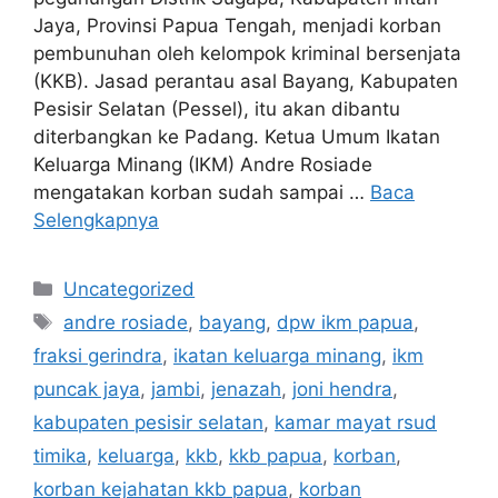
Jaya, Provinsi Papua Tengah, menjadi korban
pembunuhan oleh kelompok kriminal bersenjata
(KKB). Jasad perantau asal Bayang, Kabupaten
Pesisir Selatan (Pessel), itu akan dibantu
diterbangkan ke Padang. Ketua Umum Ikatan
Keluarga Minang (IKM) Andre Rosiade
mengatakan korban sudah sampai …
Baca
Selengkapnya
Kategori
Uncategorized
Tag
andre rosiade
,
bayang
,
dpw ikm papua
,
fraksi gerindra
,
ikatan keluarga minang
,
ikm
puncak jaya
,
jambi
,
jenazah
,
joni hendra
,
kabupaten pesisir selatan
,
kamar mayat rsud
timika
,
keluarga
,
kkb
,
kkb papua
,
korban
,
korban kejahatan kkb papua
,
korban