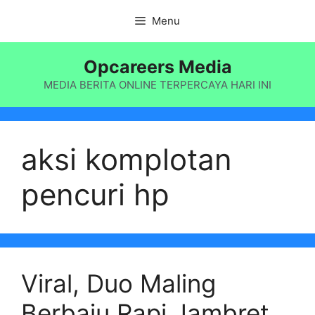
Langsung
Menu
ke
isi
Opcareers Media
MEDIA BERITA ONLINE TERPERCAYA HARI INI
aksi komplotan
pencuri hp
Viral, Duo Maling
Berbaju Rapi Jambret