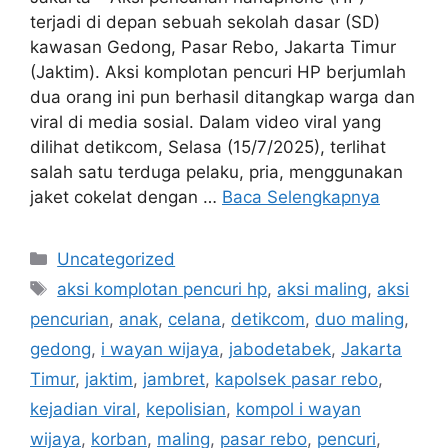
terjadi di depan sebuah sekolah dasar (SD)
kawasan Gedong, Pasar Rebo, Jakarta Timur
(Jaktim). Aksi komplotan pencuri HP berjumlah
dua orang ini pun berhasil ditangkap warga dan
viral di media sosial. Dalam video viral yang
dilihat detikcom, Selasa (15/7/2025), terlihat
salah satu terduga pelaku, pria, menggunakan
jaket cokelat dengan …
Baca Selengkapnya
Kategori
Uncategorized
Tag
aksi komplotan pencuri hp
,
aksi maling
,
aksi
pencurian
,
anak
,
celana
,
detikcom
,
duo maling
,
gedong
,
i wayan wijaya
,
jabodetabek
,
Jakarta
Timur
,
jaktim
,
jambret
,
kapolsek pasar rebo
,
kejadian viral
,
kepolisian
,
kompol i wayan
wijaya
,
korban
,
maling
,
pasar rebo
,
pencuri
,